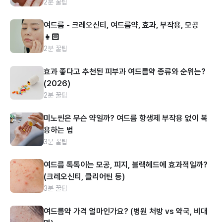
2분 꿀팁
여드름 - 크레오신티, 여드름약, 효과, 부작용, 모공
👧🏻
2분 꿀팁
효과 좋다고 추천된 피부과 여드름약 종류와 순위는?
(2026)
2분 꿀팁
미노씬은 무슨 약일까? 여드름 항생제 부작용 없이 복
용하는 법
3분 꿀팁
여드름 톡톡이는 모공, 피지, 블랙헤드에 효과적일까?
(크레오신티, 클리어틴 등)
3분 꿀팁
여드름약 가격 얼마인가요? (병원 처방 vs 약국, 비대