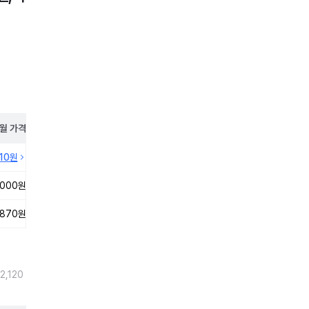
월
가격
410원
,000원
,870원
2,120