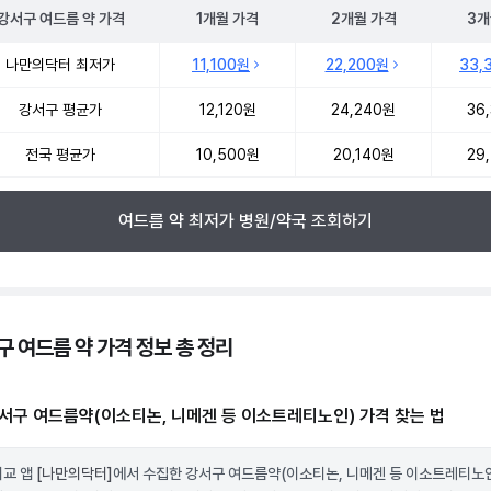
강서구
여드름 약
가격
1개월
가격
2개월
가격
3개
 여드름 약 약국 약가 처방단위별 최저가·평균가 비교
나만의닥터 최저가
11,100원
22,200원
33,
강서구 평균가
12,120원
24,240원
36
전국 평균가
10,500원
20,140원
29
여드름 약 최저가 병원/약국 조회하기
구 여드름 약 가격 정보 총 정리
서구 여드름약(이소티논, 니메겐 등 이소트레티노인) 가격 찾는 법
비교 앱
[나만의닥터]
에서 수집한 강서구 여드름약(이소티논, 니메겐 등 이소트레티노인