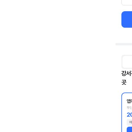
강서
곳
앱
부산
2
여