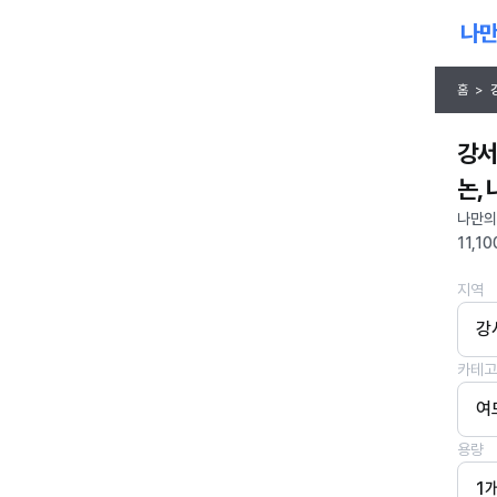
홈
>
강서
논,
나만의
11,1
지역
강
카테고
여
용량
1