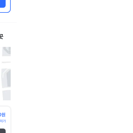
곳
00원
저가