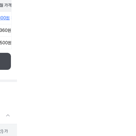
월
가격
300원
,360원
,500원
) 가