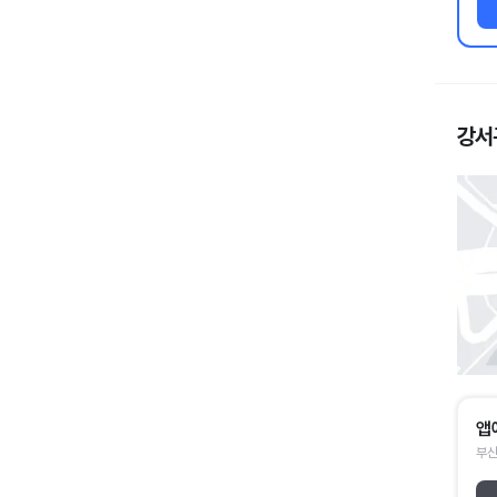
강서
앱
부산