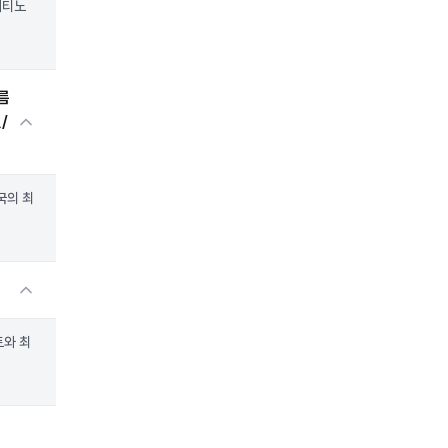
레티노
름
/
국의 최
트와 최