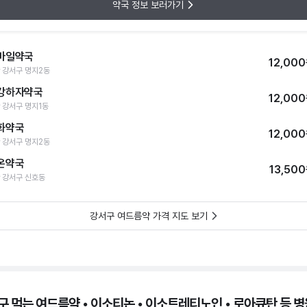
약국 정보 보러가기
마일약국
12,00
 강서구 명지2동
강하자약국
12,00
 강서구 명지1동
화약국
12,00
 강서구 명지2동
온약국
13,50
 강서구 신호동
강서구 여드름약 가격 지도 보기
구 먹는 여드름약 • 이소티논 • 이소트레티노인 • 로아큐탄 등 병원