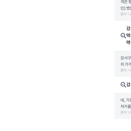
격은 평
인) 병
출처: 
강
약
약
강서구
저 가
출처: 
강
네, 
저가를
출처: 