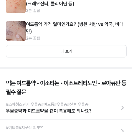
(크레오신티, 클리어틴 등)
3분 꿀팁
여드름약 가격 얼마인가요? (병원 처방 vs 약국, 비대
면)
3분 꿀팁
더 보기
먹는 여드름약 • 이소티논 • 이소트레티노인 • 로아큐탄 등
필수 질문
#소아청소년기 우울증
#여드름
#우울증
#산후 우울증
우울증약과 여드름약을 같이 복용해도 되나요?
#여드름
#지루성 피부염