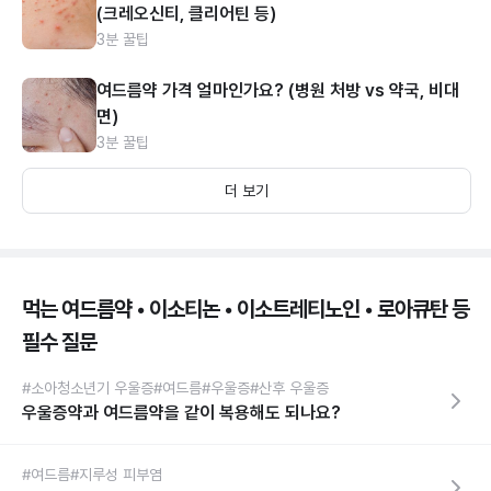
(크레오신티, 클리어틴 등)
3분 꿀팁
여드름약 가격 얼마인가요? (병원 처방 vs 약국, 비대
면)
3분 꿀팁
더 보기
먹는 여드름약 • 이소티논 • 이소트레티노인 • 로아큐탄 등
필수 질문
#소아청소년기 우울증
#여드름
#우울증
#산후 우울증
우울증약과 여드름약을 같이 복용해도 되나요?
#여드름
#지루성 피부염