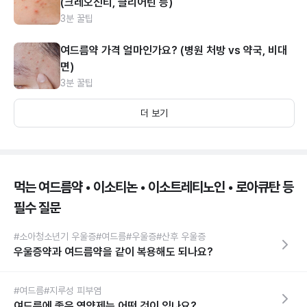
(크레오신티, 클리어틴 등)
3분 꿀팁
여드름약 가격 얼마인가요? (병원 처방 vs 약국, 비대
면)
3분 꿀팁
더 보기
먹는 여드름약 • 이소티논 • 이소트레티노인 • 로아큐탄 등
필수 질문
#소아청소년기 우울증
#여드름
#우울증
#산후 우울증
우울증약과 여드름약을 같이 복용해도 되나요?
#여드름
#지루성 피부염
여드름에 좋은 영양제는 어떤 것이 있나요?