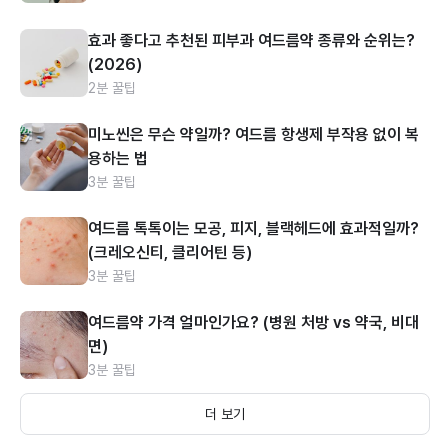
효과 좋다고 추천된 피부과 여드름약 종류와 순위는?
(2026)
2분 꿀팁
미노씬은 무슨 약일까? 여드름 항생제 부작용 없이 복
용하는 법
3분 꿀팁
여드름 톡톡이는 모공, 피지, 블랙헤드에 효과적일까?
(크레오신티, 클리어틴 등)
3분 꿀팁
여드름약 가격 얼마인가요? (병원 처방 vs 약국, 비대
면)
3분 꿀팁
더 보기