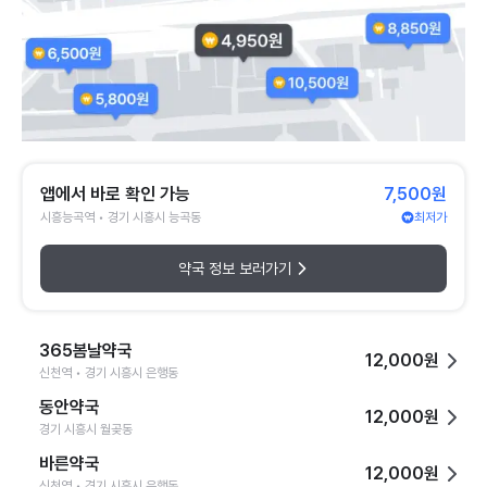
앱에서 바로 확인 가능
7,500원
시흥능곡역 • 경기 시흥시 능곡동
최저가
약국 정보 보러가기
365봄날약국
12,000원
신천역 • 경기 시흥시 은행동
동안약국
12,000원
경기 시흥시 월곶동
바른약국
12,000원
신천역 • 경기 시흥시 은행동