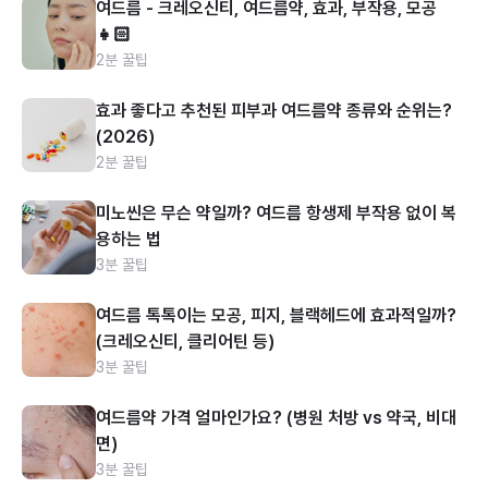
여드름 - 크레오신티, 여드름약, 효과, 부작용, 모공
👧🏻
2분 꿀팁
효과 좋다고 추천된 피부과 여드름약 종류와 순위는?
(2026)
2분 꿀팁
미노씬은 무슨 약일까? 여드름 항생제 부작용 없이 복
용하는 법
3분 꿀팁
여드름 톡톡이는 모공, 피지, 블랙헤드에 효과적일까?
(크레오신티, 클리어틴 등)
3분 꿀팁
여드름약 가격 얼마인가요? (병원 처방 vs 약국, 비대
면)
3분 꿀팁