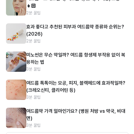
👧🏻
2분 꿀팁
효과 좋다고 추천된 피부과 여드름약 종류와 순위는?
(2026)
2분 꿀팁
미노씬은 무슨 약일까? 여드름 항생제 부작용 없이 복
용하는 법
3분 꿀팁
여드름 톡톡이는 모공, 피지, 블랙헤드에 효과적일까?
(크레오신티, 클리어틴 등)
3분 꿀팁
여드름약 가격 얼마인가요? (병원 처방 vs 약국, 비대
면)
3분 꿀팁