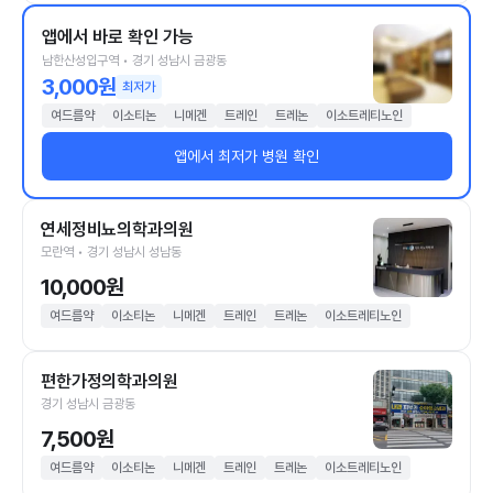
앱에서 바로 확인 가능
남한산성입구역 • 경기 성남시 금광동
3,000원
최저가
여드름약
이소티논
니메겐
트레인
트레논
이소트레티노인
앱에서 최저가 병원 확인
연세정비뇨의학과의원
모란역 • 경기 성남시 성남동
10,000원
여드름약
이소티논
니메겐
트레인
트레논
이소트레티노인
편한가정의학과의원
경기 성남시 금광동
7,500원
여드름약
이소티논
니메겐
트레인
트레논
이소트레티노인