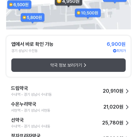
앱에서 바로 확인 가능
6,900원
경기 성남시 수진동
최저가
약국 정보 보러가기
드림약국
20,910원
수내역 • 경기 성남시 수내1동
수온누리약국
21,020원
서현역 • 경기 성남시 서현동
선약국
25,780원
수내역 • 경기 성남시 수내동
정자프라자약국