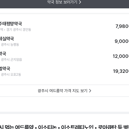
약국 정보 보러가기
주태평양약국
7,98
역 • 경기 광주시 경안동
레실약국
9,00
 광주시 능평동
약국
12,00
 광주시 곤지암읍
벌약국
19,32
 광주시 오포2동
광주시 여드름약 가격 지도 보기
시 먹는 여드름약 • 이소티논 • 이소트레티노인 • 로아큐탄 등 병원