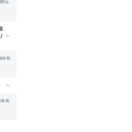
트레티노
름
/
국의 최
트와 최