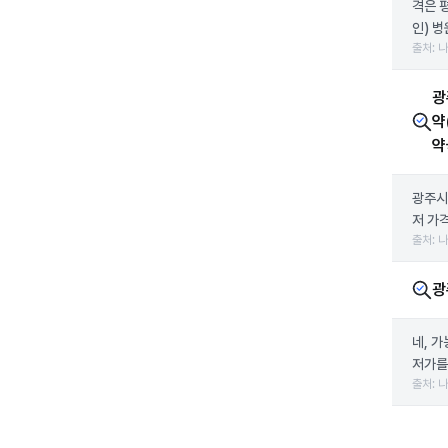
격은 
인) 병
출처: 
광
약
약
광주시
저 가
출처: 
광
네, 
저가를
출처: 