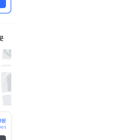
곳
0원
저가