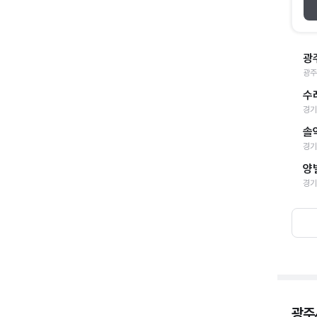
광
광주
수
경기
솔
경기
양
경기
광주