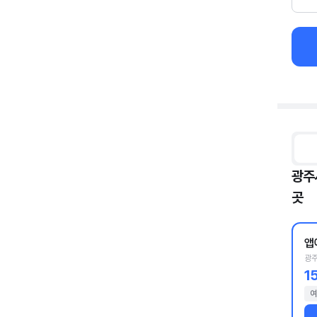
광주
곳
앱
광주
1
여