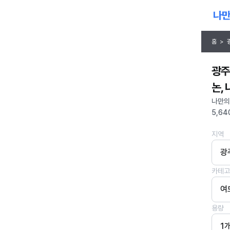
홈
>
광주
논,
나만의
5,64
지역
광
카테고
여
용량
1