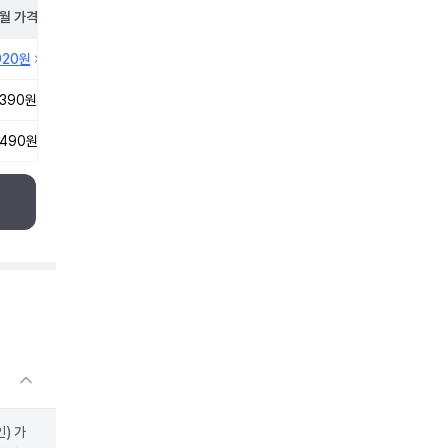
월
가격
920원
,390원
,490원
) 가