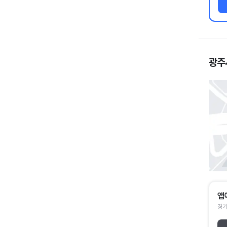
광주
앱
경기