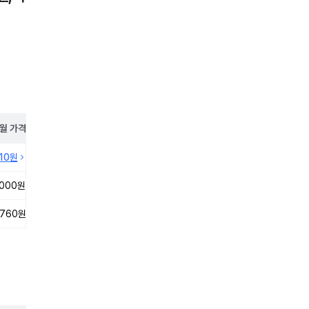
월
가격
410원
,000원
,760원