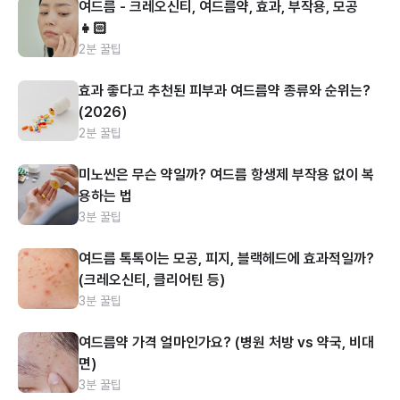
여드름 - 크레오신티, 여드름약, 효과, 부작용, 모공
👧🏻
2분 꿀팁
효과 좋다고 추천된 피부과 여드름약 종류와 순위는?
(2026)
2분 꿀팁
미노씬은 무슨 약일까? 여드름 항생제 부작용 없이 복
용하는 법
3분 꿀팁
여드름 톡톡이는 모공, 피지, 블랙헤드에 효과적일까?
(크레오신티, 클리어틴 등)
3분 꿀팁
여드름약 가격 얼마인가요? (병원 처방 vs 약국, 비대
면)
3분 꿀팁