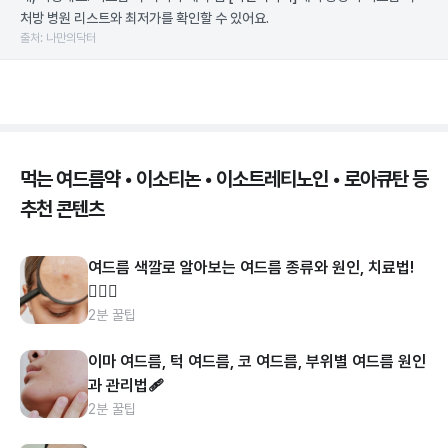
처방 병원 리스트와 최저가를 확인할 수 있어요.
출처: 나만의닥터
먹는 여드름약 • 이소티논 • 이소트레티노인 • 로아큐탄 등
추천 콘텐츠
여드름 색깔로 알아보는 여드름 종류와 원인, 치료법!
👩🏻‍⚕️
2분 꿀팁
이마 여드름, 턱 여드름, 코 여드름, 부위별 여드름 원인
과 관리법🩹
2분 꿀팁