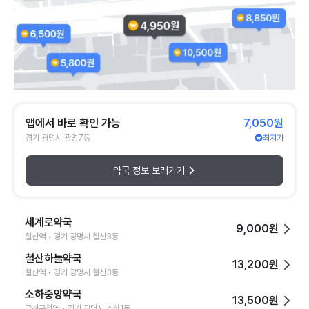
앱에서 바로 확인 가능
7,050원
경기 광명시 광명7동
최저가
약국 정보 보러가기
세계로약국
9,000원
철산역 • 경기 광명시 철산3동
철산하늘약국
13,200원
철산역 • 경기 광명시 철산3동
소하중앙약국
13,500원
금천구청역 • 경기 광명시 소하1동