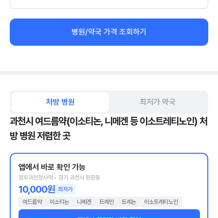
병원/약국 가격 조회하기
처방 병원
최저가 약국
과천시 여드름약(이소티논, 니메겐 등 이소트레티노인) 처
방 병원 저렴한 곳
앱에서 바로 확인 가능
정부과천청사역 • 경기 과천시 원문동
10,000원
최저가
여드름약
이소티논
니메겐
트레인
트레논
이소트레티노인