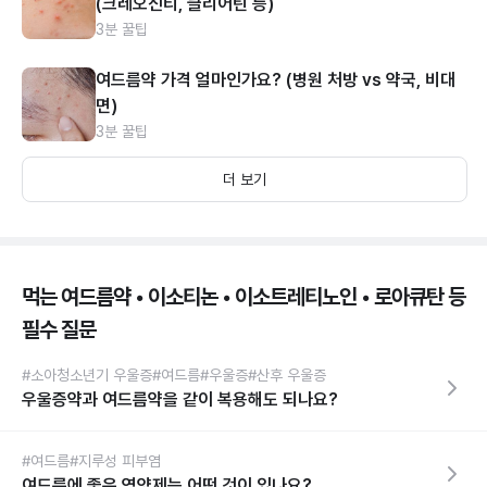
(크레오신티, 클리어틴 등)
3분 꿀팁
여드름약 가격 얼마인가요? (병원 처방 vs 약국, 비대
면)
3분 꿀팁
더 보기
먹는 여드름약 • 이소티논 • 이소트레티노인 • 로아큐탄 등
필수 질문
#소아청소년기 우울증
#여드름
#우울증
#산후 우울증
우울증약과 여드름약을 같이 복용해도 되나요?
#여드름
#지루성 피부염
여드름에 좋은 영양제는 어떤 것이 있나요?