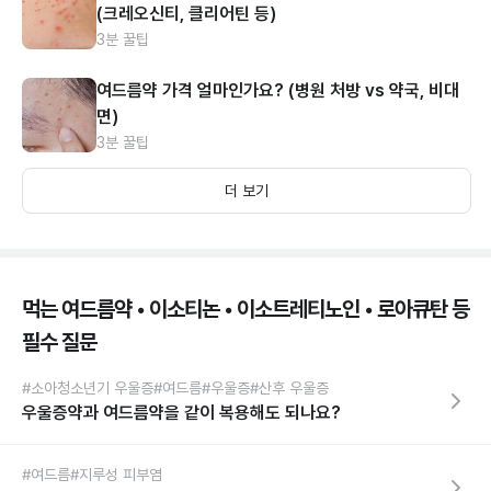
(크레오신티, 클리어틴 등)
3분 꿀팁
여드름약 가격 얼마인가요? (병원 처방 vs 약국, 비대
면)
3분 꿀팁
더 보기
먹는 여드름약 • 이소티논 • 이소트레티노인 • 로아큐탄 등
필수 질문
#소아청소년기 우울증
#여드름
#우울증
#산후 우울증
우울증약과 여드름약을 같이 복용해도 되나요?
#여드름
#지루성 피부염