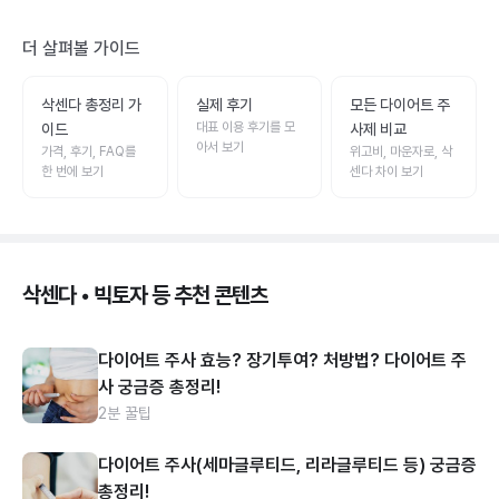
더 살펴볼 가이드
삭센다 총정리 가
실제 후기
모든 다이어트 주
대표 이용 후기를 모
이드
사제 비교
아서 보기
가격, 후기, FAQ를
위고비, 마운자로, 삭
한 번에 보기
센다 차이 보기
삭센다 • 빅토자 등 추천 콘텐츠
다이어트 주사 효능? 장기투여? 처방법? 다이어트 주
사 궁금증 총정리!
2분 꿀팁
다이어트 주사(세마글루티드, 리라글루티드 등) 궁금증
총정리!