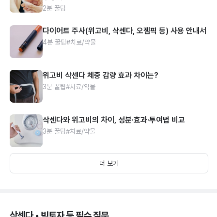
2분 꿀팁
다이어트 주사(위고비, 삭센다, 오젬픽 등) 사용 안내서
4분 꿀팁
#치료/약물
위고비 삭센다 체중 감량 효과 차이는?
3분 꿀팁
#치료/약물
삭센다와 위고비의 차이, 성분·효과·투여법 비교
3분 꿀팁
#치료/약물
더 보기
삭센다 • 빅토자 등 필수 질문