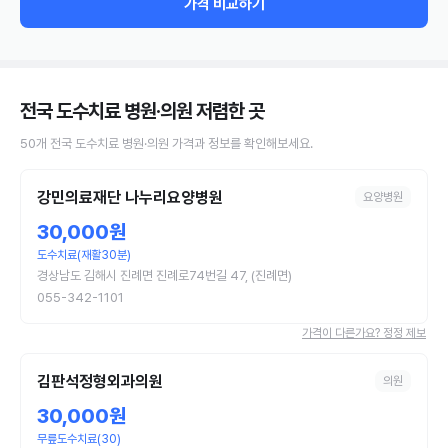
가격 비교하기
전국 도수치료 병원·의원
저렴한 곳
50
개
전국
도수치료
병원·의원
가격과 정보를 확인해보세요.
강민의료재단 나누리요양병원
요양병원
30,000원
도수치료(재활30분)
경상남도 김해시 진례면 진례로74번길 47, (진례면)
055-342-1101
가격이 다른가요? 정정 제보
김판석정형외과의원
의원
30,000원
무릎도수치료(30)