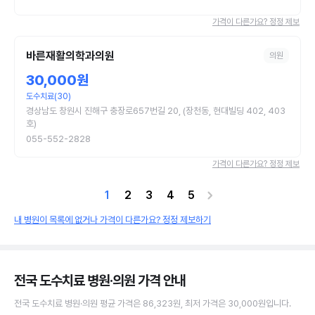
가격이 다른가요? 정정 제보
바른재활의학과의원
의원
30,000원
도수치료(30)
경상남도 창원시 진해구 충장로657번길 20, (장천동, 현대빌딩 402, 403
호)
055-552-2828
가격이 다른가요? 정정 제보
1
2
3
4
5
내 병원이 목록에 없거나 가격이 다른가요? 정정 제보하기
전국 도수치료 병원·의원
가격 안내
전국
도수치료
병원·의원
평균 가격은
86,323원
, 최저 가격은
30,000원
입니다.