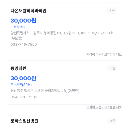
다온재활의학과의원
의원
30,000원
도수치료30
강원특별자치도 원주시 능라동길 61, 3,5층 308,309,,506,507,508호
(무실동)
033-746-7500
가격이 다른가요? 정정 제보
동명의원
의원
30,000원
도수치료(30분)
경상북도 칠곡군 동명면 금암중앙길 48, (동명면)
054-976-7585
가격이 다른가요? 정정 제보
로하스일산병원
병원