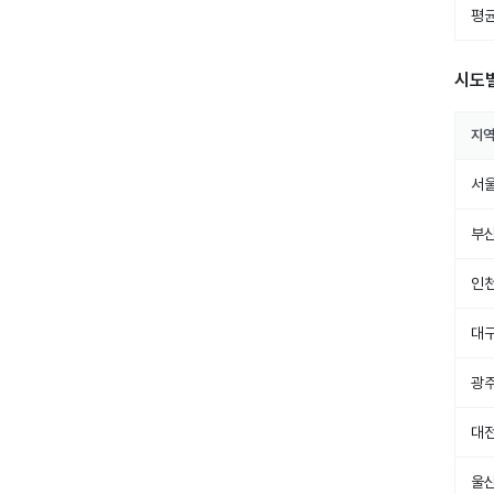
평균
시도
지
서
부
인
대
광
대
울