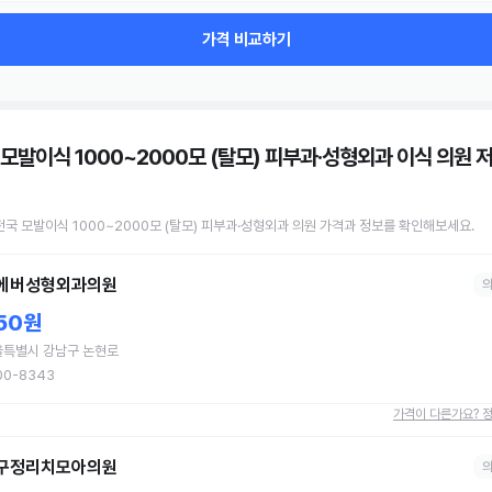
가격 비교하기
 모발이식 1000~2000모 (탈모) 피부과·성형외과 이식 의원
저
전국
모발이식 1000~2000모 (탈모)
피부과·성형외과 의원
가격과 정보를 확인해보세요.
에버성형외과의원
50원
울특별시 강남구 논현로
00-8343
가격이 다른가요? 
구정리치모아의원