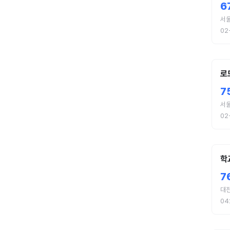
6
서울
02
로
7
서
02
학
7
대
04