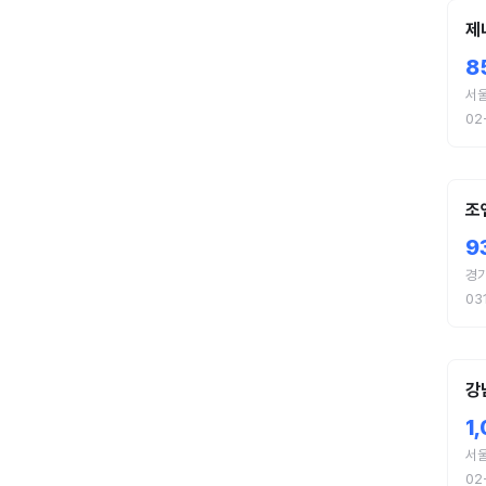
제
8
서
02
조
9
경
03
강
1
서
02