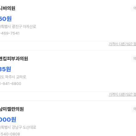
니바의원
50원
울특별시 광진구 아차산로
-469-7541
가격이 다른가요? 
앤킴피부과의원
35원
기도 파주시 교하로
1-941-6800
가격이 다른가요? 
남미켈란의원
,000원
울특별시 강남구 도산대로
-540-0808