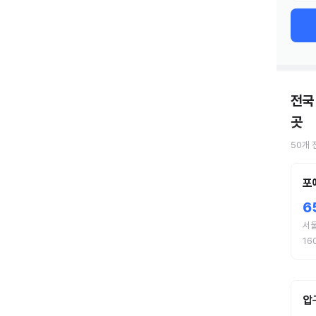
전국
곳
50
개
포
6
서
16
압