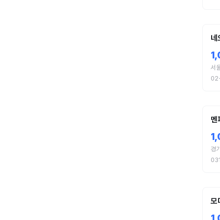
네
1
서울
02
멘
1
경기
03
모
1