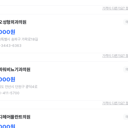
가격이 다른가요? 
오성형외과의원
,000원
특별시 송파구 가락로18길
-3443-6363
가격이 다른가요? 
파워비뇨기과의원
,000원
도 안산시 단원구 광덕4로
1-411-5700
가격이 다른가요? 
디헤어플란트의원
,000원