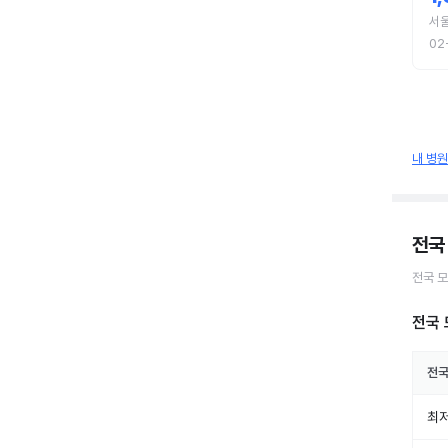
서
02
내 병
전국
전국
모
전국 
전
최저