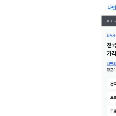
홈
>
최저가 
전국
가격
나만
평균가
전
모
모발