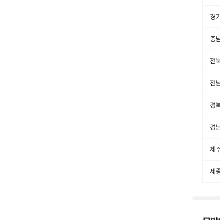
경
충
전
전
경
경
제
세