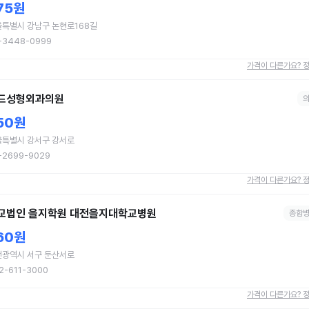
75원
특별시 강남구 논현로168길
-3448-0999
가격이 다른가요? 
드성형외과의원
50원
울특별시 강서구 강서로
-2699-9029
가격이 다른가요? 
교법인 을지학원 대전을지대학교병원
종합
60원
전광역시 서구 둔산서로
2-611-3000
가격이 다른가요? 