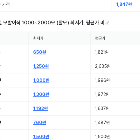
 가격
1,847원
별
모발이식 1000~2000모 (탈모)
최저가, 평균가 비교
역
최저가
평균가
울
650원
1,821원
산
1,250원
2,635원
천
1,000원
1,996원
구
1,300원
1,972원
주
1,192원
1,637원
전
760원
1,487원
산
1,500원
1,500원