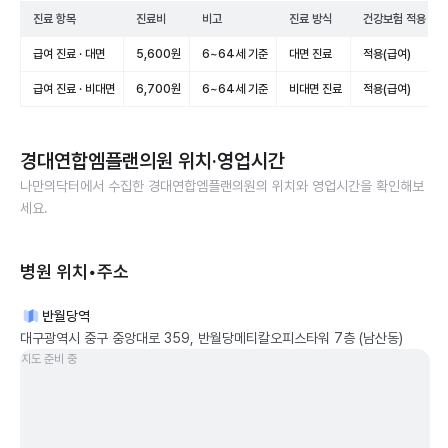
진료 항목
진료비
비고
진료 방식
건강보험 적용
급여 진료 · 대면
5,600원
6~64세 기준
대면 진료
적용(급여)
급여 진료 · 비대면
6,700원
6~64세 기준
비대면 진료
적용(급여)
경대연합엠플랜의원
위치·영업시간
나만의닥터에서 수집한
경대연합엠플랜의원
의 위치와 영업시간을 확인해보
세요.
병원 위치•주소
반월당역
대구광역시 중구 중앙대로 359, 반월당메티칼오피스타워 7층 (남산동)
지도 준비 중