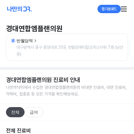
앱 다운로드
경대연합엠플랜의원
반월당역
대구광역시 중구 중앙대로 359, 반월당메티칼오피스타워 7층 (남산
동)
경대연합엠플랜의원
진료비 안내
나만의닥터에서 수집한
경대연합엠플랜의원
의 비대면 진료비, 대면 진료비,
약제비, 접종료 등 모든 가격을 확인해보세요.
전체
급여
전체 진료비