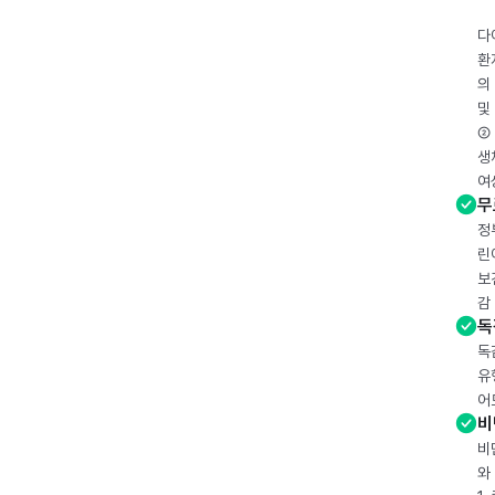
다
환
의
및
② 
생
여
무
정
린
보
감
독
독
유
어
비
비
와