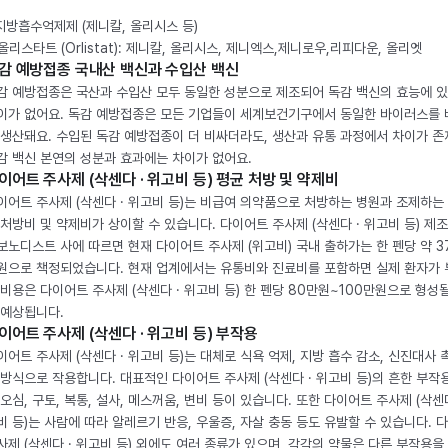
 지방흡수억제제 (제니칼, 올리시스 등)
. 올리스타트 (Orlistat): 제니칼, 올리시스, 제니엑스,제니로우,리피다운, 올리엣
감 예방접종 국내산 백신과 수입산 백신
감 예방접종은 국산과 수입산 모두 동일한 성분으로 제조되어 독감 백신의 효능에 
이가 없어요. 독감 예방접종은 모든 기업들이 세계보건기구에서 동일한 바이러스를
 생산돼요. 수입된 독감 예방접종이 더 비싸더라도, 생산과 유통 과정에서 차이가 존
감 백신 본연의 성분과 효과에는 차이가 없어요.
이어트 주사제 (삭센다 · 위고비 등) 평균 처방 및 약제비
이어트 주사제 (삭센다 · 위고비 등)는 비급여 의약품으로 처방하는 병원과 조제하는
 처방비 및 약제비가 상이할 수 있습니다. 다이어트 주사제 (삭센다 · 위고비 등) 제
보노디스트 사에 따르면 현재 다이어트 주사제 (위고비) 국내 출하가는 한 펜당 약 3
원으로 책정되었습니다. 현재 업계에서는 유통비와 진료비를 포함하면 실제 환자가
 비용은 다이어트 주사제 (삭센다 · 위고비 등) 한 펜당 80만원~100만원으로 형성
 예상됩니다.
이어트 주사제 (삭센다 · 위고비 등) 부작용
이어트 주사제 (삭센다 · 위고비 등)는 대체로 식욕 억제, 지방 흡수 감소, 신진대사 
 방식으로 작용합니다. 대표적인 다이어트 주사제 (삭센다 · 위고비 등)의 흔한 부작
 오심, 구토, 복통, 설사, 메스꺼움, 변비 등이 있습니다. 또한 다이어트 주사제 (삭센다
비 등)는 사람에 따라 알레르기 반응, 우울증, 자살 충동 등도 유발할 수 있습니다. 
사제 (삭센다 · 위고비 등) 외에도 여러 종류가 있으며, 각각의 약물은 다른 부작용을