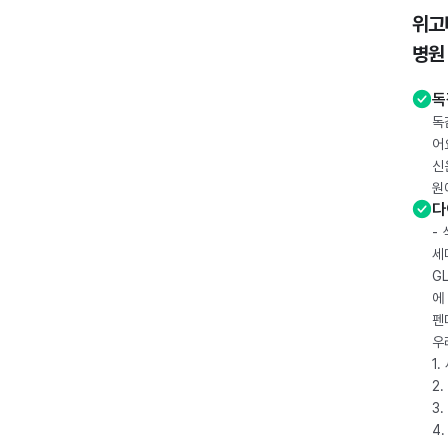
위고
병원
독
독
어
신
원
다
-
세
G
에
펜
우
1
2.
3.
4