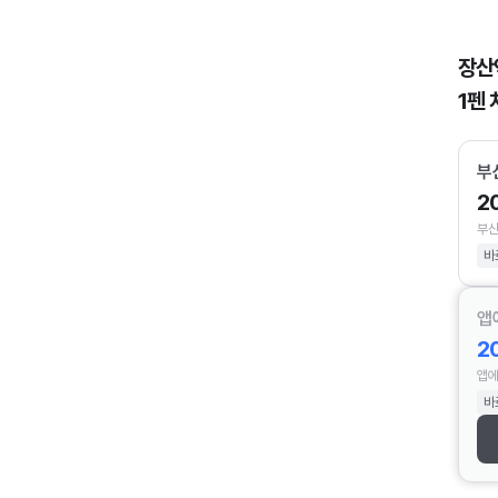
장산
1펜 
부
2
부산
바
앱
2
앱에
바