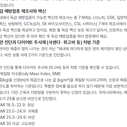
 있습니다.
감 예방접종 제조사와 백신
내에서 독감 예방접종이 가능한 백신의 제조사는 총 7개에요. (사노피, GSK, 일양약
백신, 보령제약, GC녹십자, SK 바이오사이언스, CSL 시퀴러스) 7개의 제조사에서 
가 독감 백신을 제공하고 있어요. 병원 별 독감 백신 보유 재고가 달라서, 선호하는 
감 백신이 있다면 꼭 미리 확인 후 독감 예방접종을 하러 방문해야 해요.
만 진단과 다이어트 주사제 (삭센다 · 위고비 등) 처방 기준
만이란 체중이 많이 나가는 것이 아닌 “체내에 과다하게 많은 양의 체지방이 쌓인 상
다. 비만 보통 아래 2가지 기준으로 진단합니다.
만 진단을 통해 다이어트 주사제 (위고비) 등의 처방 기준을 확인할 수 있습니다.
체질량 지수(Body Mass Index, BMI)
중(kg)을 신장(m)의 제곱으로 나눈 값 (kg/m²)을 체질량 지수라고하며, 신장과 체
만도를 파악하는 기준입니다. 특별한 장비를 필요로 하지 않기 때문에 가장 보편적으
됩니다. 다만 근육과 지방량을 구분하지 못하는 단점이 있습니다. 우리나라에서는 
수가 25를 넘으면 비만으로 진단합다.
BMI 18.5~22.9: 정상
BMI 23.0~24.9: 과체중
BMI 25.0~29.9: 비만
 BMI 30 이상: 고도비만