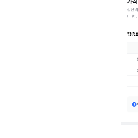
가격 
장산역
터 평
접종