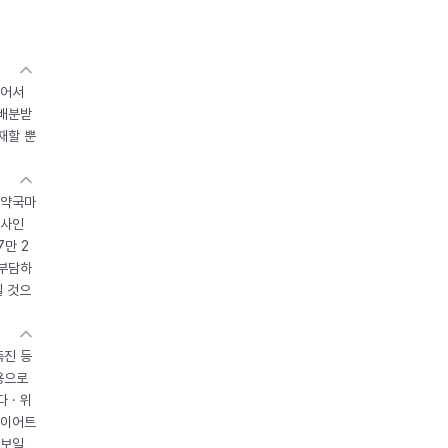
있어서
 배분받
재할 뿐
 약국마
조사인
7만 2
 부담하
될 것으
촉진 등
용으로
 · 위
다이어트
 보일