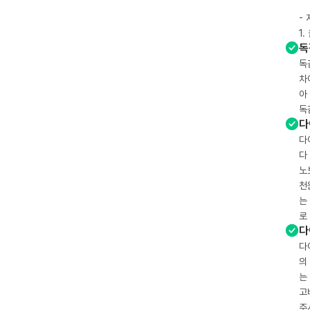
-
1
독
독
차
아
독
다
다
다
노
천
는
로
다
다
의
는
고
주