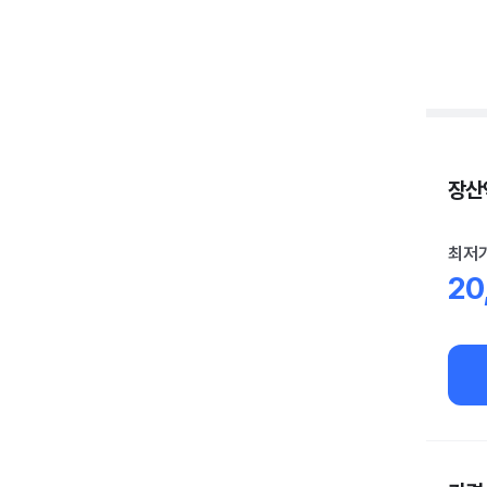
장산역
최저
20