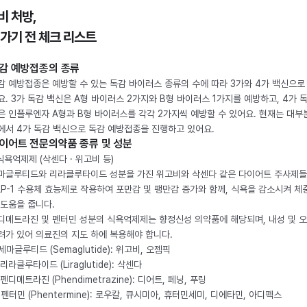
비 처방,
 가기 전 체크 리스트
감 예방접종의 종류
감 예방접종은 예방할 수 있는 독감 바이러스 종류의 수에 따라 3가와 4가 백신으로
요. 3가 독감 백신은 A형 바이러스 2가지와 B형 바이러스 1가지를 예방하고, 4가 
은 인플루엔자 A형과 B형 바이러스를 각각 2가지씩 예방할 수 있어요. 현재는 대부
에서 4가 독감 백신으로 독감 예방접종을 진행하고 있어요.
이어트 전문의약품 종류 및 성분
 식욕억제제 (삭센다 · 위고비 등)
마글루티드와 리라클루타이드 성분을 가진 위고비와 삭센다 같은 다이어트 주사제
LP-1 수용체 효능제로 작용하여 포만감 및 팽만감 증가와 함께, 식욕을 감소시켜 체
 도움을 줍니다.
디메트라진 및 펜터민 성분의 식욕억제제는 향정신성 의약품에 해당되며, 내성 및 
려가 있어 의료진의 지도 하에 복용해야 합니다.
. 세마글루티드 (Semaglutide): 위고비, 오젬픽
 리라클루타이드 (Liraglutide): 삭센다
 펜디메트라진 (Phendimetrazine): 디어트, 페닝, 푸링
. 펜터민 (Phentermine): 로우칼, 큐시미아, 휴터민세미, 디에타민, 아디펙스