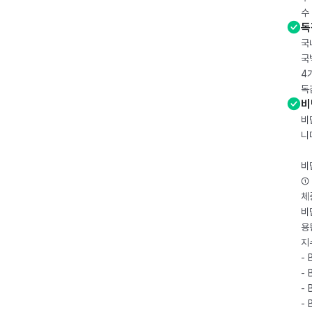
수
독
국
국
4
독
비
비
니
비
① 
체
비
용
지
- 
- 
- 
-