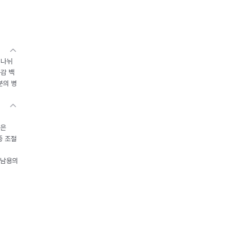
 나뉘
독감 백
분의 병
들은
중 조절
오남용의