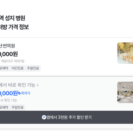
역 성지 병원
처방 가격 정보
산썬의원
0,000원
 해운대구 좌제1동
로예약
야간진료
주말진료
에서 바로 확인 가능
0,000원
최저가
서 확인 가능
로예약
주말진료
앱에서 3천원 추가 할인 받기