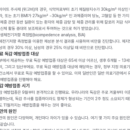
이어트 주사제 (위고비)의 경우, 식약처로부터 초기 체질량지수가 30kg/m² 이상인
자, 또는 초기 BMI가 27kg/m² ~30kg/m² 인 과체중이며 당뇨, 고혈압 등 한 가지
 체중 관련 동반 질환이 있는 환자의 체중 감량 및 체중 관리를 위해 칼로리 저감 식
 신체 활동 증대의 보조제로서 투여하는 것으로 허가 받았습니다.
생체전기저항 측정법(bioimpedence analysis, BIA)
체전기저항 측정법을 이용한 체성분 분석 결과를 사용하여 비만을 진단합니다. 체
성의 경우 30% 이상, 남성의 경우 25% 이상일 때 비만으로 진단합니다.
료 독감 예방접종 대상
부에서 제공하는 무료 독감 예방접종 대상은 65세 이상 어르신, 생후 6개월 ~ 13세
이, 그리고 임산부에요. 무료 독감 예방접종 대상에 해당하는 경우, 정부 지정 의료
건소에서 무료로 독감 예방접종을 할 수 있어요. 이외 일반인은 일반 의료기관에서 
 예방접종을 진행해야 해요.
감 예방접종 시기
감 예방접종은 9월부터 본격적으로 진행돼요. 우리나라의 독감은 주로 겨울부터 이
행하는데, 독감 주사를 접종하더라도 항체가 형성되는 기간이 2주 정도 소요되기 때
도 11월까지는 예방접종을 해두는 것이 좋아요.
만의 원인
만의 원인은 다양하며, 개인마다 차이가 있을 수 있습니다. 여기 몇 가지 주요 원인은
 같습니다.