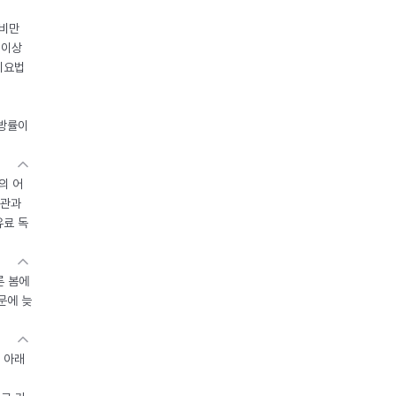
 비만
 이상
이요법
지방률이
의 어
기관과
유료 독
른 봄에
문에 늦
 아래