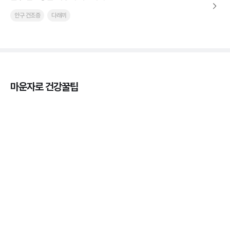
안구 건조증
다래끼
마운자로 건강꿀팁
열사병 후유증, 언제까지 지켜볼까
3분 꿀팁
열사병 응급처치, 어디까지 식혀야할까?
3분 꿀팁