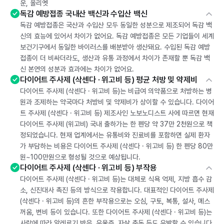
운, 올리엣
독감 예방접종 국내산 백신과 수입산 백신
독감 예방접종은 국산과 수입산 모두 동일한 성분으로 제조되어 독감 백
신의 효능에 있어서 차이가 없어요. 독감 예방접종은 모든 기업들이 세계
보건기구에서 동일한 바이러스를 배분받아 생산돼요. 수입된 독감 예방
접종이 더 비싸더라도, 생산과 유통 과정에서 차이가 존재할 뿐 독감 백
신 본연의 성분과 효과에는 차이가 없어요.
다이어트 주사제 (삭센다 · 위고비 등) 평균 처방 및 약제비
다이어트 주사제 (삭센다 · 위고비 등)는 비급여 의약품으로 처방하는 병
원과 조제하는 약국마다 처방비 및 약제비가 상이할 수 있습니다. 다이어
트 주사제 (삭센다 · 위고비 등) 제조사인 노보노디스트 사에 따르면 현재
다이어트 주사제 (위고비) 국내 출하가는 한 펜당 약 37만 2천원으로 책
정되었습니다. 현재 업계에서는 유통비와 진료비를 포함하면 실제 환자
가 부담하는 비용은 다이어트 주사제 (삭센다 · 위고비 등) 한 펜당 80만
원~100만원으로 형성될 것으로 예상됩니다.
다이어트 주사제 (삭센다 · 위고비 등) 부작용
다이어트 주사제 (삭센다 · 위고비 등)는 대체로 식욕 억제, 지방 흡수 감
소, 신진대사 촉진 등의 방식으로 작용합니다. 대표적인 다이어트 주사제
(삭센다 · 위고비 등)의 흔한 부작용으로는 오심, 구토, 복통, 설사, 메스
꺼움, 변비 등이 있습니다. 또한 다이어트 주사제 (삭센다 · 위고비 등)는
사람에 따라 알레르기 반응, 우울증, 자살 충동 등도 유발할 수 있습니다.