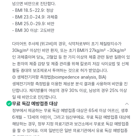
넘으면 비만으로 진단합다.
- BMI 18.5~22.9: 정상
- BMI 23.0~24.9: 과체중
- BMI 25.0~29.9: 비만
- BMI 30 이상: 고도비만
다이어트 주사제 (위고비)의 경우, 식약처로부터 초기 체질량지수가
30kg/m² 이상인 비만 환자, 또는 초기 BMI가 27kg/m² ~30kg/m²
인 과체중이며 당뇨, 고혈압 등 한 가지 이상의 체중 관련 동반 질환이 있
는 환자의 체중 감량 및 체중 관리를 위해 칼로리 저감 식이요법 및 신체
활동 증대의 보조제로서 투여하는 것으로 허가 받았습니다.
② 생체전기저항 측정법(bioimpedence analysis, BIA)
생체전기저항 측정법을 이용한 체성분 분석 결과를 사용하여 비만을 진
단합니다. 체지방률이 여성의 경우 30% 이상, 남성의 경우 25% 이상
일 때 비만으로 진단합니다.
무료 독감 예방접종 대상
정부에서 제공하는 무료 독감 예방접종 대상은 65세 이상 어르신, 생후
6개월 ~ 13세의 어린이, 그리고 임산부에요. 무료 독감 예방접종 대상에
해당하는 경우, 정부 지정 의료기관과 보건소에서 무료로 독감 예방접종
을 할 수 있어요. 이외 일반인은 일반 의료기관에서 유료 독감 예방접종