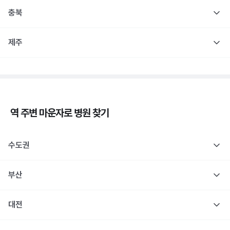
충북
제주
역 주변
마운자로
병원 찾기
수도권
부산
대전