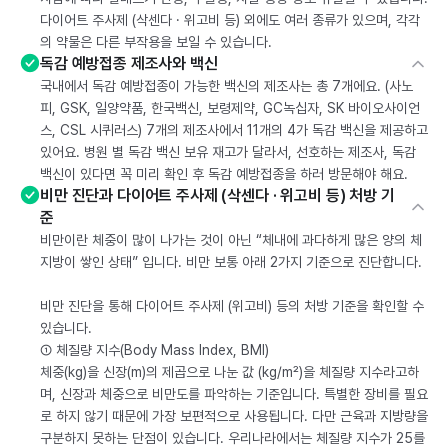
다이어트 주사제 (삭센다 · 위고비 등) 외에도 여러 종류가 있으며, 각각
의 약물은 다른 부작용을 보일 수 있습니다.
독감 예방접종 제조사와 백신
국내에서 독감 예방접종이 가능한 백신의 제조사는 총 7개에요. (사노
피, GSK, 일양약품, 한국백신, 보령제약, GC녹십자, SK 바이오사이언
스, CSL 시퀴러스) 7개의 제조사에서 11개의 4가 독감 백신을 제공하고
있어요. 병원 별 독감 백신 보유 재고가 달라서, 선호하는 제조사, 독감
백신이 있다면 꼭 미리 확인 후 독감 예방접종을 하러 방문해야 해요.
비만 진단과 다이어트 주사제 (삭센다 · 위고비 등) 처방 기
준
비만이란 체중이 많이 나가는 것이 아닌 “체내에 과다하게 많은 양의 체
지방이 쌓인 상태” 입니다. 비만 보통 아래 2가지 기준으로 진단합니다.
비만 진단을 통해 다이어트 주사제 (위고비) 등의 처방 기준을 확인할 수
있습니다.
① 체질량 지수(Body Mass Index, BMI)
체중(kg)을 신장(m)의 제곱으로 나눈 값 (kg/m²)을 체질량 지수라고하
며, 신장과 체중으로 비만도를 파악하는 기준입니다. 특별한 장비를 필요
로 하지 않기 때문에 가장 보편적으로 사용됩니다. 다만 근육과 지방량을
구분하지 못하는 단점이 있습니다. 우리나라에서는 체질량 지수가 25를