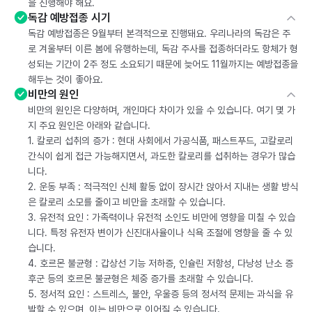
을 진행해야 해요.
독감 예방접종 시기
독감 예방접종은 9월부터 본격적으로 진행돼요. 우리나라의 독감은 주
로 겨울부터 이른 봄에 유행하는데, 독감 주사를 접종하더라도 항체가 형
성되는 기간이 2주 정도 소요되기 때문에 늦어도 11월까지는 예방접종을
해두는 것이 좋아요.
비만의 원인
비만의 원인은 다양하며, 개인마다 차이가 있을 수 있습니다. 여기 몇 가
지 주요 원인은 아래와 같습니다.
1. 칼로리 섭취의 증가 : 현대 사회에서 가공식품, 패스트푸드, 고칼로리
간식이 쉽게 접근 가능해지면서, 과도한 칼로리를 섭취하는 경우가 많습
니다.
2. 운동 부족 : 적극적인 신체 활동 없이 장시간 앉아서 지내는 생활 방식
은 칼로리 소모를 줄이고 비만을 초래할 수 있습니다.
3. 유전적 요인 : 가족력이나 유전적 소인도 비만에 영향을 미칠 수 있습
니다. 특정 유전자 변이가 신진대사율이나 식욕 조절에 영향을 줄 수 있
습니다.
4. 호르몬 불균형 : 갑상선 기능 저하증, 인슐린 저항성, 다낭성 난소 증
후군 등의 호르몬 불균형은 체중 증가를 초래할 수 있습니다.
5. 정서적 요인 : 스트레스, 불안, 우울증 등의 정서적 문제는 과식을 유
발할 수 있으며, 이는 비만으로 이어질 수 있습니다.