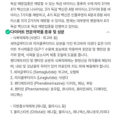
독감 예방접종은 예방할 수 있는 독감 바이러스 종류의 수에 따라 3가와
4가 백신으로 나뉘어요. 3가 독감 백신은 A형 바이러스 2가지와 B형 바
이러스 1가지를 예방하고, 4가 독감 백신은 인플루엔자 A형과 B형 바이
러스를 각각 2가지씩 예방할 수 있어요. 현재는 대부분의 병원에서 4가
독감 백신으로 독감 예방접종을 진행하고 있어요.
다이어트 전문의약품 종류 및 성분
- 식욕억제제 (삭센다 · 위고비 등)
세마글루티드와 리라클루타이드 성분을 가진 위고비와 삭센다 같은 다이
어트 주사제들은 GLP-1 수용체 효능제로 작용하여 포만감 및 팽만감 증
가와 함께, 식욕을 감소시켜 체중 조절에 도움을 줍니다.
펜디메트라진 및 펜터민 성분의 식욕억제제는 향정신성 의약품에 해당되
며, 내성 및 오남용의 우려가 있어 의료진의 지도 하에 복용해야 합니다.
1. 세마글루티드 (Semaglutide): 위고비, 오젬픽
2. 리라클루타이드 (Liraglutide): 삭센다
3. 펜디메트라진 (Phendimetrazine): 디어트, 페닝, 푸링
4. 펜터민 (Phentermine): 로우칼, 큐시미아, 휴터민세미, 디에타민,
아디펙스
- 지방흡수억제제 (제니칼, 올리시스 등)
1. 올리스타트 (Orlistat): 제니칼, 올리시스, 제니엑스,제니로우,리피다