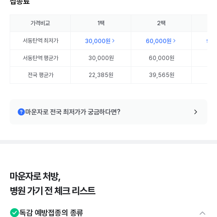
접종료
가격비교
1팩
2팩
서동탄역
최저가
30,000원
60,000원
90
서동탄역
평균가
30,000원
60,000원
90
전국 평균가
22,385원
39,565원
57
마운자로 전국 최저가가 궁금하다면?
마운자로 처방,
병원 가기 전 체크 리스트
독감 예방접종의 종류