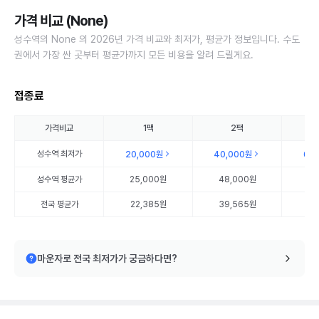
가격 비교 (None)
성수역의 None 의 2026년 가격 비교와 최저가, 평균가 정보입니다. 수도
권에서 가장 싼 곳부터 평균가까지 모든 비용을 알려 드릴게요.
접종료
가격비교
1팩
2팩
성수역
최저가
20,000원
40,000원
60
성수역
평균가
25,000원
48,000원
72
전국 평균가
22,385원
39,565원
57
마운자로 전국 최저가가 궁금하다면?