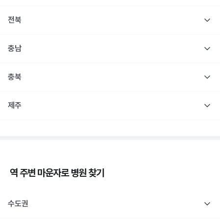
전북
충남
충북
제주
역 주변
마운자로
병원 찾기
수도권