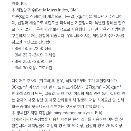
있습니다.
① 체질량 지수(Body Mass Index, BMI)
체중(kg)을 신장(m)의 제곱으로 나눈 값 (kg/m²)을 체질량 지수라고하
며, 신장과 체중으로 비만도를 파악하는 기준입니다. 특별한 장비를 필요
로 하지 않기 때문에 가장 보편적으로 사용됩니다. 다만 근육과 지방량을
구분하지 못하는 단점이 있습니다. 우리나라에서는 체질량 지수가 25를
넘으면 비만으로 진단합다.
- BMI 18.5~22.9: 정상
- BMI 23.0~24.9: 과체중
- BMI 25.0~29.9: 비만
- BMI 30 이상: 고도비만
다이어트 주사제 (위고비)의 경우, 식약처로부터 초기 체질량지수가
30kg/m² 이상인 비만 환자, 또는 초기 BMI가 27kg/m² ~30kg/m²
인 과체중이며 당뇨, 고혈압 등 한 가지 이상의 체중 관련 동반 질환이 있
는 환자의 체중 감량 및 체중 관리를 위해 칼로리 저감 식이요법 및 신체
활동 증대의 보조제로서 투여하는 것으로 허가 받았습니다.
② 생체전기저항 측정법(bioimpedence analysis, BIA)
생체전기저항 측정법을 이용한 체성분 분석 결과를 사용하여 비만을 진
단합니다. 체지방률이 여성의 경우 30% 이상, 남성의 경우 25% 이상