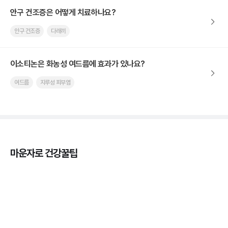
안구 건조증은 어떻게 치료하나요?
안구 건조증
다래끼
이소티논은 화농성 여드름에 효과가 있나요?
여드름
지루성 피부염
마운자로 건강꿀팁
열사병 후유증, 언제까지 지켜볼까
3분 꿀팁