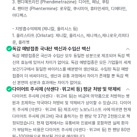
3. 펜디메트라진 (Phendimetrazine): 디어트, 페닝, 푸링
4. 펜터민 (Phentermine): 로우칼, 큐시미아, 휴터민세미, 디에타민,
아디펙스
- 지방흡수억제제 (제니칼, 올리시스 등)
1. 올리스타트 (Orlistat): 제니칼, 올리시스, 제니엑스,제니로우,리피다
운, 올리엣
독감 예방접종 국내산 백신과 수입산 백신
독감 예방접종은 국산과 수입산 모두 동일한 성분으로 제조되어 독감 백
신의 효능에 있어서 차이가 없어요. 독감 예방접종은 모든 기업들이 세계
보건기구에서 동일한 바이러스를 배분받아 생산돼요. 수입된 독감 예방
접종이 더 비싸더라도, 생산과 유통 과정에서 차이가 존재할 뿐 독감 백
신 본연의 성분과 효과에는 차이가 없어요.
다이어트 주사제 (삭센다 · 위고비 등) 평균 처방 및 약제비
다이어트 주사제 (삭센다 · 위고비 등)는 비급여 의약품으로 처방하는 병
원과 조제하는 약국마다 처방비 및 약제비가 상이할 수 있습니다. 다이어
트 주사제 (삭센다 · 위고비 등) 제조사인 노보노디스트 사에 따르면 현재
다이어트 주사제 (위고비) 국내 출하가는 한 펜당 약 37만 2천원으로 책
정되었습니다. 현재 업계에서는 유통비와 진료비를 포함하면 실제 환자
가 부담하는 비용은 다이어트 주사제 (삭센다 · 위고비 등) 한 펜당 80만
원~100만원으로 형성될 것으로 예상됩니다.