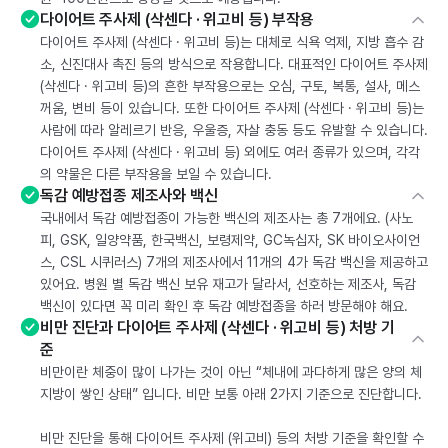
다이어트 주사제 (삭센다 · 위고비 등) 부작용
다이어트 주사제 (삭센다 · 위고비 등)는 대체로 식욕 억제, 지방 흡수 감
소, 신진대사 촉진 등의 방식으로 작용합니다. 대표적인 다이어트 주사제
(삭센다 · 위고비 등)의 흔한 부작용으로는 오심, 구토, 복통, 설사, 메스
꺼움, 변비 등이 있습니다. 또한 다이어트 주사제 (삭센다 · 위고비 등)는
사람에 따라 알레르기 반응, 우울증, 자살 충동 등도 유발할 수 있습니다.
다이어트 주사제 (삭센다 · 위고비 등) 외에도 여러 종류가 있으며, 각각
의 약물은 다른 부작용을 보일 수 있습니다.
독감 예방접종 제조사와 백신
국내에서 독감 예방접종이 가능한 백신의 제조사는 총 7개에요. (사노
피, GSK, 일양약품, 한국백신, 보령제약, GC녹십자, SK 바이오사이언
스, CSL 시퀴러스) 7개의 제조사에서 11개의 4가 독감 백신을 제공하고
있어요. 병원 별 독감 백신 보유 재고가 달라서, 선호하는 제조사, 독감
백신이 있다면 꼭 미리 확인 후 독감 예방접종을 하러 방문해야 해요.
비만 진단과 다이어트 주사제 (삭센다 · 위고비 등) 처방 기
준
비만이란 체중이 많이 나가는 것이 아닌 “체내에 과다하게 많은 양의 체
지방이 쌓인 상태” 입니다. 비만 보통 아래 2가지 기준으로 진단합니다.
비만 진단을 통해 다이어트 주사제 (위고비) 등의 처방 기준을 확인할 수