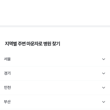
췌장장애, C-펩타이드 검사로 판정해요
3분 꿀팁 ㆍ #당뇨
지역별 주변
마운자로
병원 찾기
서울
경기
인천
부산