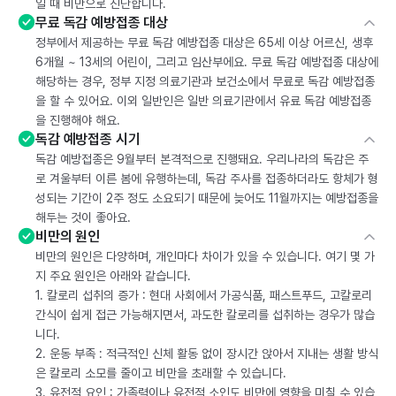
일 때 비만으로 진단합니다.
무료 독감 예방접종 대상
정부에서 제공하는 무료 독감 예방접종 대상은 65세 이상 어르신, 생후
6개월 ~ 13세의 어린이, 그리고 임산부에요. 무료 독감 예방접종 대상에
해당하는 경우, 정부 지정 의료기관과 보건소에서 무료로 독감 예방접종
을 할 수 있어요. 이외 일반인은 일반 의료기관에서 유료 독감 예방접종
을 진행해야 해요.
독감 예방접종 시기
독감 예방접종은 9월부터 본격적으로 진행돼요. 우리나라의 독감은 주
로 겨울부터 이른 봄에 유행하는데, 독감 주사를 접종하더라도 항체가 형
성되는 기간이 2주 정도 소요되기 때문에 늦어도 11월까지는 예방접종을
해두는 것이 좋아요.
비만의 원인
비만의 원인은 다양하며, 개인마다 차이가 있을 수 있습니다. 여기 몇 가
지 주요 원인은 아래와 같습니다.
1. 칼로리 섭취의 증가 : 현대 사회에서 가공식품, 패스트푸드, 고칼로리
간식이 쉽게 접근 가능해지면서, 과도한 칼로리를 섭취하는 경우가 많습
니다.
2. 운동 부족 : 적극적인 신체 활동 없이 장시간 앉아서 지내는 생활 방식
은 칼로리 소모를 줄이고 비만을 초래할 수 있습니다.
3. 유전적 요인 : 가족력이나 유전적 소인도 비만에 영향을 미칠 수 있습