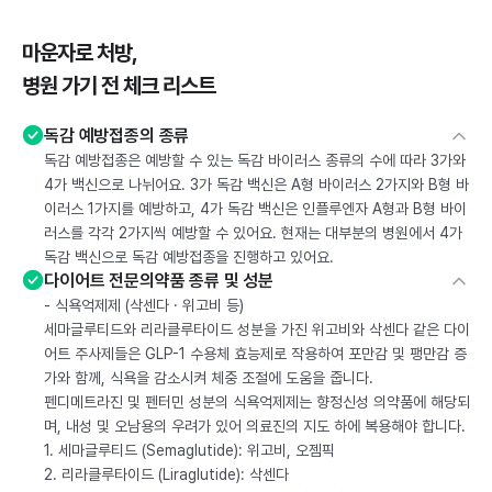
마운자로 처방,
병원 가기 전 체크 리스트
독감 예방접종의 종류
독감 예방접종은 예방할 수 있는 독감 바이러스 종류의 수에 따라 3가와
4가 백신으로 나뉘어요. 3가 독감 백신은 A형 바이러스 2가지와 B형 바
이러스 1가지를 예방하고, 4가 독감 백신은 인플루엔자 A형과 B형 바이
러스를 각각 2가지씩 예방할 수 있어요. 현재는 대부분의 병원에서 4가
독감 백신으로 독감 예방접종을 진행하고 있어요.
다이어트 전문의약품 종류 및 성분
- 식욕억제제 (삭센다 · 위고비 등)
세마글루티드와 리라클루타이드 성분을 가진 위고비와 삭센다 같은 다이
어트 주사제들은 GLP-1 수용체 효능제로 작용하여 포만감 및 팽만감 증
가와 함께, 식욕을 감소시켜 체중 조절에 도움을 줍니다.
펜디메트라진 및 펜터민 성분의 식욕억제제는 향정신성 의약품에 해당되
며, 내성 및 오남용의 우려가 있어 의료진의 지도 하에 복용해야 합니다.
1. 세마글루티드 (Semaglutide): 위고비, 오젬픽
2. 리라클루타이드 (Liraglutide): 삭센다