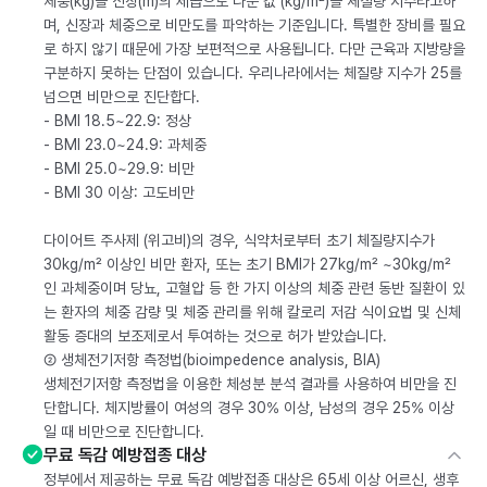
체중(kg)을 신장(m)의 제곱으로 나눈 값 (kg/m²)을 체질량 지수라고하
며, 신장과 체중으로 비만도를 파악하는 기준입니다. 특별한 장비를 필요
로 하지 않기 때문에 가장 보편적으로 사용됩니다. 다만 근육과 지방량을
구분하지 못하는 단점이 있습니다. 우리나라에서는 체질량 지수가 25를
넘으면 비만으로 진단합다.
- BMI 18.5~22.9: 정상
- BMI 23.0~24.9: 과체중
- BMI 25.0~29.9: 비만
- BMI 30 이상: 고도비만
다이어트 주사제 (위고비)의 경우, 식약처로부터 초기 체질량지수가
30kg/m² 이상인 비만 환자, 또는 초기 BMI가 27kg/m² ~30kg/m²
인 과체중이며 당뇨, 고혈압 등 한 가지 이상의 체중 관련 동반 질환이 있
는 환자의 체중 감량 및 체중 관리를 위해 칼로리 저감 식이요법 및 신체
활동 증대의 보조제로서 투여하는 것으로 허가 받았습니다.
② 생체전기저항 측정법(bioimpedence analysis, BIA)
생체전기저항 측정법을 이용한 체성분 분석 결과를 사용하여 비만을 진
단합니다. 체지방률이 여성의 경우 30% 이상, 남성의 경우 25% 이상
일 때 비만으로 진단합니다.
무료 독감 예방접종 대상
정부에서 제공하는 무료 독감 예방접종 대상은 65세 이상 어르신, 생후