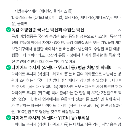
- 지방흡수억제제 (제니칼, 올리시스 등)
1. 올리스타트 (Orlistat): 제니칼, 올리시스, 제니엑스,제니로우,리피다
운, 올리엣
독감 예방접종 국내산 백신과 수입산 백신
독감 예방접종은 국산과 수입산 모두 동일한 성분으로 제조되어 독감 백
신의 효능에 있어서 차이가 없어요. 독감 예방접종은 모든 기업들이 세계
보건기구에서 동일한 바이러스를 배분받아 생산돼요. 수입된 독감 예방
접종이 더 비싸더라도, 생산과 유통 과정에서 차이가 존재할 뿐 독감 백
신 본연의 성분과 효과에는 차이가 없어요.
다이어트 주사제 (삭센다 · 위고비 등) 평균 처방 및 약제비
다이어트 주사제 (삭센다 · 위고비 등)는 비급여 의약품으로 처방하는 병
원과 조제하는 약국마다 처방비 및 약제비가 상이할 수 있습니다. 다이어
트 주사제 (삭센다 · 위고비 등) 제조사인 노보노디스트 사에 따르면 현재
다이어트 주사제 (위고비) 국내 출하가는 한 펜당 약 37만 2천원으로 책
정되었습니다. 현재 업계에서는 유통비와 진료비를 포함하면 실제 환자
가 부담하는 비용은 다이어트 주사제 (삭센다 · 위고비 등) 한 펜당 80만
원~100만원으로 형성될 것으로 예상됩니다.
다이어트 주사제 (삭센다 · 위고비 등) 부작용
다이어트 주사제 (삭센다 · 위고비 등)는 대체로 식욕 억제, 지방 흡수 감