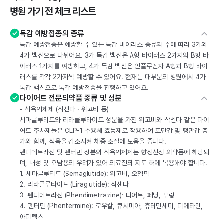
병원 가기 전 체크 리스트
독감 예방접종의 종류
독감 예방접종은 예방할 수 있는 독감 바이러스 종류의 수에 따라 3가와
4가 백신으로 나뉘어요. 3가 독감 백신은 A형 바이러스 2가지와 B형 바
이러스 1가지를 예방하고, 4가 독감 백신은 인플루엔자 A형과 B형 바이
러스를 각각 2가지씩 예방할 수 있어요. 현재는 대부분의 병원에서 4가
독감 백신으로 독감 예방접종을 진행하고 있어요.
다이어트 전문의약품 종류 및 성분
- 식욕억제제 (삭센다 · 위고비 등)
세마글루티드와 리라클루타이드 성분을 가진 위고비와 삭센다 같은 다이
어트 주사제들은 GLP-1 수용체 효능제로 작용하여 포만감 및 팽만감 증
가와 함께, 식욕을 감소시켜 체중 조절에 도움을 줍니다.
펜디메트라진 및 펜터민 성분의 식욕억제제는 향정신성 의약품에 해당되
며, 내성 및 오남용의 우려가 있어 의료진의 지도 하에 복용해야 합니다.
1. 세마글루티드 (Semaglutide): 위고비, 오젬픽
2. 리라클루타이드 (Liraglutide): 삭센다
3. 펜디메트라진 (Phendimetrazine): 디어트, 페닝, 푸링
4. 펜터민 (Phentermine): 로우칼, 큐시미아, 휴터민세미, 디에타민,
아디펙스