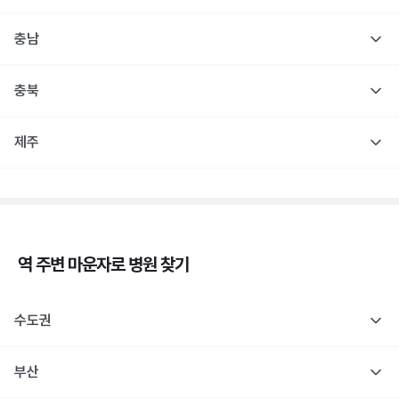
충남
충북
제주
역 주변
마운자로
병원 찾기
수도권
부산