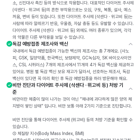
소, 신진대사 촉진 등의 방식으로 작용합니다. 대표적인 다이어트 주사제
(삭센다 · 위고비 등)의 흔한 부작용으로는 오심, 구토, 복통, 설사, 메스
꺼움, 변비 등이 있습니다. 또한 다이어트 주사제 (삭센다 · 위고비 등)는
사람에 따라 알레르기 반응, 우울증, 자살 충동 등도 유발할 수 있습니다.
다이어트 주사제 (삭센다 · 위고비 등) 외에도 여러 종류가 있으며, 각각
의 약물은 다른 부작용을 보일 수 있습니다.
독감 예방접종 제조사와 백신
국내에서 독감 예방접종이 가능한 백신의 제조사는 총 7개에요. (사노
피, GSK, 일양약품, 한국백신, 보령제약, GC녹십자, SK 바이오사이언
스, CSL 시퀴러스) 7개의 제조사에서 11개의 4가 독감 백신을 제공하고
있어요. 병원 별 독감 백신 보유 재고가 달라서, 선호하는 제조사, 독감
백신이 있다면 꼭 미리 확인 후 독감 예방접종을 하러 방문해야 해요.
비만 진단과 다이어트 주사제 (삭센다 · 위고비 등) 처방 기
준
비만이란 체중이 많이 나가는 것이 아닌 “체내에 과다하게 많은 양의 체
지방이 쌓인 상태” 입니다. 비만 보통 아래 2가지 기준으로 진단합니다.
비만 진단을 통해 다이어트 주사제 (위고비) 등의 처방 기준을 확인할 수
있습니다.
① 체질량 지수(Body Mass Index, BMI)