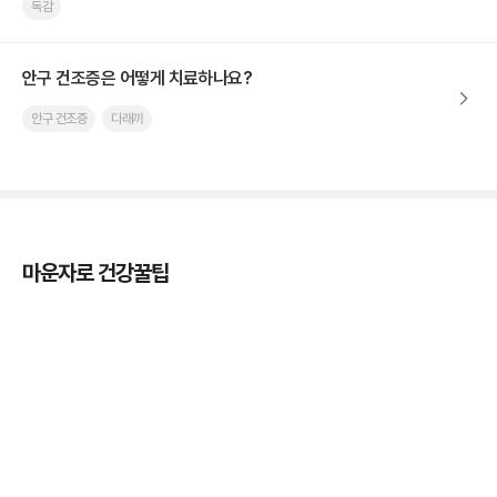
독감
안구 건조증은 어떻게 치료하나요?
안구 건조증
다래끼
마운자로 건강꿀팁
열사병 후유증, 언제까지 지켜볼까
3분 꿀팁
열사병 응급처치, 어디까지 식혀야할까?
3분 꿀팁