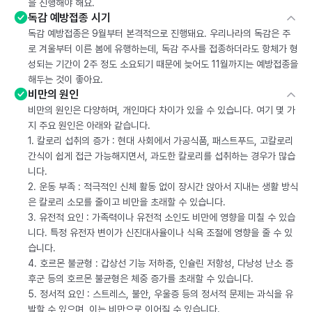
을 진행해야 해요.
독감 예방접종 시기
독감 예방접종은 9월부터 본격적으로 진행돼요. 우리나라의 독감은 주
로 겨울부터 이른 봄에 유행하는데, 독감 주사를 접종하더라도 항체가 형
성되는 기간이 2주 정도 소요되기 때문에 늦어도 11월까지는 예방접종을
해두는 것이 좋아요.
비만의 원인
비만의 원인은 다양하며, 개인마다 차이가 있을 수 있습니다. 여기 몇 가
지 주요 원인은 아래와 같습니다.
1. 칼로리 섭취의 증가 : 현대 사회에서 가공식품, 패스트푸드, 고칼로리
간식이 쉽게 접근 가능해지면서, 과도한 칼로리를 섭취하는 경우가 많습
니다.
2. 운동 부족 : 적극적인 신체 활동 없이 장시간 앉아서 지내는 생활 방식
은 칼로리 소모를 줄이고 비만을 초래할 수 있습니다.
3. 유전적 요인 : 가족력이나 유전적 소인도 비만에 영향을 미칠 수 있습
니다. 특정 유전자 변이가 신진대사율이나 식욕 조절에 영향을 줄 수 있
습니다.
4. 호르몬 불균형 : 갑상선 기능 저하증, 인슐린 저항성, 다낭성 난소 증
후군 등의 호르몬 불균형은 체중 증가를 초래할 수 있습니다.
5. 정서적 요인 : 스트레스, 불안, 우울증 등의 정서적 문제는 과식을 유
발할 수 있으며, 이는 비만으로 이어질 수 있습니다.