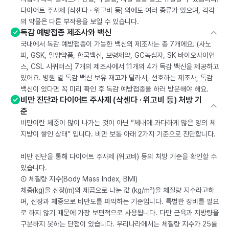
다이어트 주사제 (삭센다 · 위고비 등) 외에도 여러 종류가 있으며, 각각
의 약물은 다른 부작용을 보일 수 있습니다.
독감 예방접종 제조사와 백신
국내에서 독감 예방접종이 가능한 백신의 제조사는 총 7개에요. (사노
피, GSK, 일양약품, 한국백신, 보령제약, GC녹십자, SK 바이오사이언
스, CSL 시퀴러스) 7개의 제조사에서 11개의 4가 독감 백신을 제공하고
있어요. 병원 별 독감 백신 보유 재고가 달라서, 선호하는 제조사, 독감
백신이 있다면 꼭 미리 확인 후 독감 예방접종을 하러 방문해야 해요.
비만 진단과 다이어트 주사제 (삭센다 · 위고비 등) 처방 기
준
비만이란 체중이 많이 나가는 것이 아닌 “체내에 과다하게 많은 양의 체
지방이 쌓인 상태” 입니다. 비만 보통 아래 2가지 기준으로 진단합니다.
비만 진단을 통해 다이어트 주사제 (위고비) 등의 처방 기준을 확인할 수
있습니다.
① 체질량 지수(Body Mass Index, BMI)
체중(kg)을 신장(m)의 제곱으로 나눈 값 (kg/m²)을 체질량 지수라고하
며, 신장과 체중으로 비만도를 파악하는 기준입니다. 특별한 장비를 필요
로 하지 않기 때문에 가장 보편적으로 사용됩니다. 다만 근육과 지방량을
구분하지 못하는 단점이 있습니다. 우리나라에서는 체질량 지수가 25를