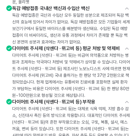
운, 올리엣
독감 예방접종 국내산 백신과 수입산 백신
독감 예방접종은 국산과 수입산 모두 동일한 성분으로 제조되어 독감 백
신의 효능에 있어서 차이가 없어요. 독감 예방접종은 모든 기업들이 세계
보건기구에서 동일한 바이러스를 배분받아 생산돼요. 수입된 독감 예방
접종이 더 비싸더라도, 생산과 유통 과정에서 차이가 존재할 뿐 독감 백
신 본연의 성분과 효과에는 차이가 없어요.
다이어트 주사제 (삭센다 · 위고비 등) 평균 처방 및 약제비
다이어트 주사제 (삭센다 · 위고비 등)는 비급여 의약품으로 처방하는 병
원과 조제하는 약국마다 처방비 및 약제비가 상이할 수 있습니다. 다이어
트 주사제 (삭센다 · 위고비 등) 제조사인 노보노디스트 사에 따르면 현재
다이어트 주사제 (위고비) 국내 출하가는 한 펜당 약 37만 2천원으로 책
정되었습니다. 현재 업계에서는 유통비와 진료비를 포함하면 실제 환자
가 부담하는 비용은 다이어트 주사제 (삭센다 · 위고비 등) 한 펜당 80만
원~100만원으로 형성될 것으로 예상됩니다.
다이어트 주사제 (삭센다 · 위고비 등) 부작용
다이어트 주사제 (삭센다 · 위고비 등)는 대체로 식욕 억제, 지방 흡수 감
소, 신진대사 촉진 등의 방식으로 작용합니다. 대표적인 다이어트 주사제
(삭센다 · 위고비 등)의 흔한 부작용으로는 오심, 구토, 복통, 설사, 메스
꺼움, 변비 등이 있습니다. 또한 다이어트 주사제 (삭센다 · 위고비 등)는
사람에 따라 알레르기 반응, 우울증, 자살 충동 등도 유발할 수 있습니다.