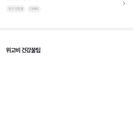
안구 건조증
다래끼
위고비 건강꿀팁
열사병 후유증, 언제까지 지켜볼까
3분 꿀팁
열사병 응급처치, 어디까지 식혀야할까?
3분 꿀팁