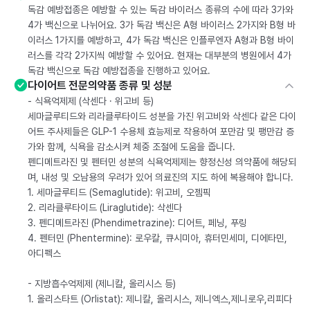
독감 예방접종은 예방할 수 있는 독감 바이러스 종류의 수에 따라 3가와
4가 백신으로 나뉘어요. 3가 독감 백신은 A형 바이러스 2가지와 B형 바
이러스 1가지를 예방하고, 4가 독감 백신은 인플루엔자 A형과 B형 바이
러스를 각각 2가지씩 예방할 수 있어요. 현재는 대부분의 병원에서 4가
독감 백신으로 독감 예방접종을 진행하고 있어요.
다이어트 전문의약품 종류 및 성분
- 식욕억제제 (삭센다 · 위고비 등)
세마글루티드와 리라클루타이드 성분을 가진 위고비와 삭센다 같은 다이
어트 주사제들은 GLP-1 수용체 효능제로 작용하여 포만감 및 팽만감 증
가와 함께, 식욕을 감소시켜 체중 조절에 도움을 줍니다.
펜디메트라진 및 펜터민 성분의 식욕억제제는 향정신성 의약품에 해당되
며, 내성 및 오남용의 우려가 있어 의료진의 지도 하에 복용해야 합니다.
1. 세마글루티드 (Semaglutide): 위고비, 오젬픽
2. 리라클루타이드 (Liraglutide): 삭센다
3. 펜디메트라진 (Phendimetrazine): 디어트, 페닝, 푸링
4. 펜터민 (Phentermine): 로우칼, 큐시미아, 휴터민세미, 디에타민,
아디펙스
- 지방흡수억제제 (제니칼, 올리시스 등)
1. 올리스타트 (Orlistat): 제니칼, 올리시스, 제니엑스,제니로우,리피다