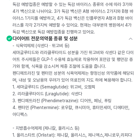
독감 예방접종은 예방할 수 있는 독감 바이러스 종류의 수에 따라 3가와
4가 백신으로 나뉘어요. 3가 독감 백신은 A형 바이러스 2가지와 B형 바
이러스 1가지를 예방하고, 4가 독감 백신은 인플루엔자 A형과 B형 바이
러스를 각각 2가지씩 예방할 수 있어요. 현재는 대부분의 병원에서 4가
독감 백신으로 독감 예방접종을 진행하고 있어요.
다이어트 전문의약품 종류 및 성분
- 식욕억제제 (삭센다 · 위고비 등)
세마글루티드와 리라클루타이드 성분을 가진 위고비와 삭센다 같은 다이
어트 주사제들은 GLP-1 수용체 효능제로 작용하여 포만감 및 팽만감 증
가와 함께, 식욕을 감소시켜 체중 조절에 도움을 줍니다.
펜디메트라진 및 펜터민 성분의 식욕억제제는 향정신성 의약품에 해당되
며, 내성 및 오남용의 우려가 있어 의료진의 지도 하에 복용해야 합니다.
1. 세마글루티드 (Semaglutide): 위고비, 오젬픽
2. 리라클루타이드 (Liraglutide): 삭센다
3. 펜디메트라진 (Phendimetrazine): 디어트, 페닝, 푸링
4. 펜터민 (Phentermine): 로우칼, 큐시미아, 휴터민세미, 디에타민,
아디펙스
- 지방흡수억제제 (제니칼, 올리시스 등)
1. 올리스타트 (Orlistat): 제니칼, 올리시스, 제니엑스,제니로우,리피다