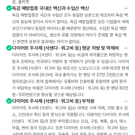
운, 올리엣
독감 예방접종 국내산 백신과 수입산 백신
독감 예방접종은 국산과 수입산 모두 동일한 성분으로 제조되어 독감 백
신의 효능에 있어서 차이가 없어요. 독감 예방접종은 모든 기업들이 세계
보건기구에서 동일한 바이러스를 배분받아 생산돼요. 수입된 독감 예방
접종이 더 비싸더라도, 생산과 유통 과정에서 차이가 존재할 뿐 독감 백
신 본연의 성분과 효과에는 차이가 없어요.
다이어트 주사제 (삭센다 · 위고비 등) 평균 처방 및 약제비
다이어트 주사제 (삭센다 · 위고비 등)는 비급여 의약품으로 처방하는 병
원과 조제하는 약국마다 처방비 및 약제비가 상이할 수 있습니다. 다이어
트 주사제 (삭센다 · 위고비 등) 제조사인 노보노디스트 사에 따르면 현재
다이어트 주사제 (위고비) 국내 출하가는 한 펜당 약 37만 2천원으로 책
정되었습니다. 현재 업계에서는 유통비와 진료비를 포함하면 실제 환자
가 부담하는 비용은 다이어트 주사제 (삭센다 · 위고비 등) 한 펜당 80만
원~100만원으로 형성될 것으로 예상됩니다.
다이어트 주사제 (삭센다 · 위고비 등) 부작용
다이어트 주사제 (삭센다 · 위고비 등)는 대체로 식욕 억제, 지방 흡수 감
소, 신진대사 촉진 등의 방식으로 작용합니다. 대표적인 다이어트 주사제
(삭센다 · 위고비 등)의 흔한 부작용으로는 오심, 구토, 복통, 설사, 메스
꺼움, 변비 등이 있습니다. 또한 다이어트 주사제 (삭센다 · 위고비 등)는
사람에 따라 알레르기 반응, 우울증, 자살 충동 등도 유발할 수 있습니다.