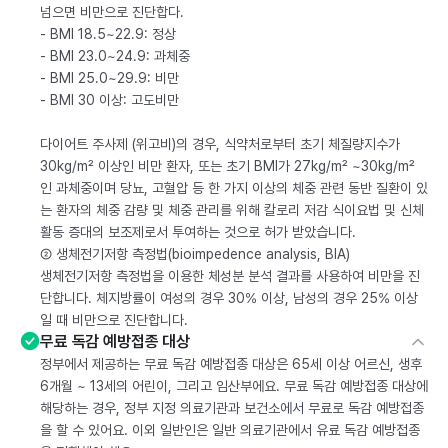
넘으면 비만으로 진단합다.
- BMI 18.5~22.9: 정상
- BMI 23.0~24.9: 과체중
- BMI 25.0~29.9: 비만
- BMI 30 이상: 고도비만
다이어트 주사제 (위고비)의 경우, 식약처로부터 초기 체질량지수가
30kg/m² 이상인 비만 환자, 또는 초기 BMI가 27kg/m² ~30kg/m²
인 과체중이며 당뇨, 고혈압 등 한 가지 이상의 체중 관련 동반 질환이 있
는 환자의 체중 감량 및 체중 관리를 위해 칼로리 저감 식이요법 및 신체
활동 증대의 보조제로서 투여하는 것으로 허가 받았습니다.
② 생체전기저항 측정법(bioimpedence analysis, BIA)
생체전기저항 측정법을 이용한 체성분 분석 결과를 사용하여 비만을 진
단합니다. 체지방률이 여성의 경우 30% 이상, 남성의 경우 25% 이상
일 때 비만으로 진단합니다.
무료 독감 예방접종 대상
정부에서 제공하는 무료 독감 예방접종 대상은 65세 이상 어르신, 생후
6개월 ~ 13세의 어린이, 그리고 임산부에요. 무료 독감 예방접종 대상에
해당하는 경우, 정부 지정 의료기관과 보건소에서 무료로 독감 예방접종
을 할 수 있어요. 이외 일반인은 일반 의료기관에서 유료 독감 예방접종