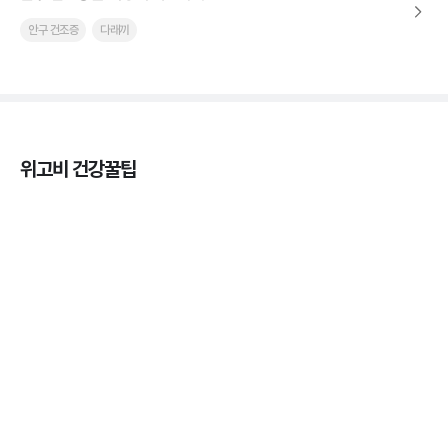
안구 건조증
다래끼
위고비 건강꿀팁
열사병 후유증, 언제까지 지켜볼까
3분 꿀팁
열사병 응급처치, 어디까지 식혀야할까?
3분 꿀팁