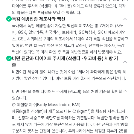
다이어트 주사제 (삭센다 · 위고비 등) 외에도 여러 종류가 있으며, 각각
의 약물은 다른 부작용을 보일 수 있습니다.
독감 예방접종 제조사와 백신
국내에서 독감 예방접종이 가능한 백신의 제조사는 총 7개에요. (사노
피, GSK, 일양약품, 한국백신, 보령제약, GC녹십자, SK 바이오사이언
스, CSL 시퀴러스) 7개의 제조사에서 11개의 4가 독감 백신을 제공하고
있어요. 병원 별 독감 백신 보유 재고가 달라서, 선호하는 제조사, 독감
백신이 있다면 꼭 미리 확인 후 독감 예방접종을 하러 방문해야 해요.
비만 진단과 다이어트 주사제 (삭센다 · 위고비 등) 처방 기
준
비만이란 체중이 많이 나가는 것이 아닌 “체내에 과다하게 많은 양의 체
지방이 쌓인 상태” 입니다. 비만 보통 아래 2가지 기준으로 진단합니다.
비만 진단을 통해 다이어트 주사제 (위고비) 등의 처방 기준을 확인할 수
있습니다.
① 체질량 지수(Body Mass Index, BMI)
체중(kg)을 신장(m)의 제곱으로 나눈 값 (kg/m²)을 체질량 지수라고하
며, 신장과 체중으로 비만도를 파악하는 기준입니다. 특별한 장비를 필요
로 하지 않기 때문에 가장 보편적으로 사용됩니다. 다만 근육과 지방량을
구분하지 못하는 단점이 있습니다. 우리나라에서는 체질량 지수가 25를