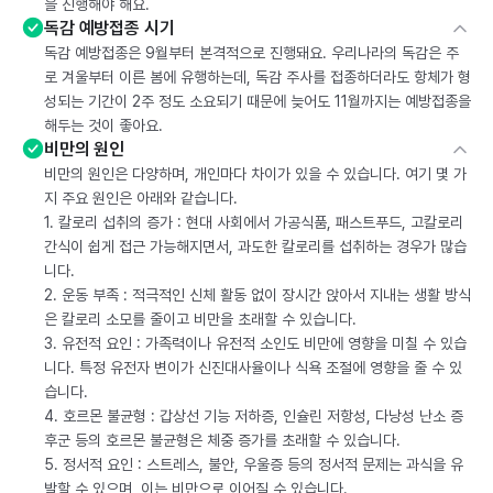
을 진행해야 해요.
독감 예방접종 시기
독감 예방접종은 9월부터 본격적으로 진행돼요. 우리나라의 독감은 주
로 겨울부터 이른 봄에 유행하는데, 독감 주사를 접종하더라도 항체가 형
성되는 기간이 2주 정도 소요되기 때문에 늦어도 11월까지는 예방접종을
해두는 것이 좋아요.
비만의 원인
비만의 원인은 다양하며, 개인마다 차이가 있을 수 있습니다. 여기 몇 가
지 주요 원인은 아래와 같습니다.
1. 칼로리 섭취의 증가 : 현대 사회에서 가공식품, 패스트푸드, 고칼로리
간식이 쉽게 접근 가능해지면서, 과도한 칼로리를 섭취하는 경우가 많습
니다.
2. 운동 부족 : 적극적인 신체 활동 없이 장시간 앉아서 지내는 생활 방식
은 칼로리 소모를 줄이고 비만을 초래할 수 있습니다.
3. 유전적 요인 : 가족력이나 유전적 소인도 비만에 영향을 미칠 수 있습
니다. 특정 유전자 변이가 신진대사율이나 식욕 조절에 영향을 줄 수 있
습니다.
4. 호르몬 불균형 : 갑상선 기능 저하증, 인슐린 저항성, 다낭성 난소 증
후군 등의 호르몬 불균형은 체중 증가를 초래할 수 있습니다.
5. 정서적 요인 : 스트레스, 불안, 우울증 등의 정서적 문제는 과식을 유
발할 수 있으며, 이는 비만으로 이어질 수 있습니다.