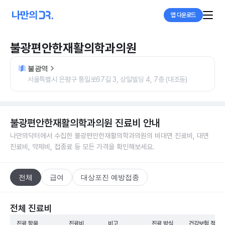
앱 다운로드
불광편안한재활의학과의원
불광역
서울특별시 은평구 통일로67길 3, 상일빌딩 4, 7층 (대조동)
불광편안한재활의학과의원
진료비 안내
나만의닥터에서 수집한
불광편안한재활의학과의원
의 비대면 진료비, 대면
진료비, 약제비, 접종료 등 모든 가격을 확인해보세요.
전체
급여
대상포진 예방접종
전체 진료비
진료 항목
진료비
비고
진료 방식
건강보험 적용