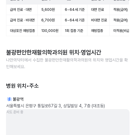
급여 진료 · 대면
5,600원
6~64세 기준
대면 진료
적용(급여)
급여 진료 · 비대면
6,700원
6~64세 기준
비대면 진료
적용(급여)
대상포진 예방접종
130,000원
1회 접종 기준
예방접종
미적용(비급여)
불광편안한재활의학과의원
위치·영업시간
나만의닥터에서 수집한
불광편안한재활의학과의원
의 위치와 영업시간을 확
인해보세요.
병원 위치•주소
불광역
서울특별시 은평구 통일로67길 3, 상일빌딩 4, 7층 (대조동)
지도 준비 중