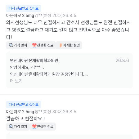
다시 진료받고 싶어요
다음 내원 때에도 변함없는 친절과 꼼꼼한 진료로 만족을 드릴 수 있도
마운자로 2.5mg
김**(여성 20대)
26.8.5
록 항상 최선을 다하겠습니다. 

의사선생님도 너무 친절하시고 간호사 선생님들도 완전 친절하시
고 병원도 깔끔하고 대기도 길지 않고 전반적으로 아주 좋았습니
감사합니다.
다!
가격 일치
친절한 진료
자세한 설명
연신내아산온재활의학과의원
26.8.6
안녕하세요, 김**님.

연신내아산온재활의학과 원장 김정인입니다.

더 보기
의료진과 직원 모두의 친절함, 쾌적한 병원 환경, 그리고 짧은 대기 시간
까지 만족해 주셨다니 정말 큰 힘이 됩니다.

다시 진료받고 싶어요
앞으로도 기다림은 줄이고, 진료의 만족도는 더욱 높일 수 있도록 항상 
마운자로 2.5mg
정**(여성 30대)
26.8.5
친절하고 세심한 진료를 이어가겠습니다. 

깔끔하고 친절햐요 !
가격 일치
친절한 진료
다음에도 편안한 마음으로 찾아주세요.
