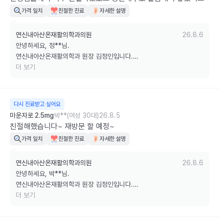
가격 일치
친절한 진료
자세한 설명
감사합니다.
연신내아산온재활의학과의원
26.8.6
안녕하세요, 정**님.

연신내아산온재활의학과 원장 김정인입니다.

더 보기
의료진의 친절한 진료와 쾌적한 병원 환경을 좋게 봐주셔서 정말 큰 힘
이 되었습니다.

다시 진료받고 싶어요
앞으로도 언제 내원하시더라도 편안하고 만족스러운 시간을 보내실 수 
마운자로 2.5mg
박**(여성 30대)
26.8.5
있도록 친절한 진료와 깨끗한 환경을 유지하며 최선을 다하겠습니다.

친절해했습니다~ 재방문 할 예정~
가격 일치
친절한 진료
자세한 설명
감사합니다.
연신내아산온재활의학과의원
26.8.6
안녕하세요, 박**님.

연신내아산온재활의학과 원장 김정인입니다.

더 보기
친절하게 느껴주셨고, 다시 방문할 예정이라고 말씀해 주셔서 정말 큰 
힘이 되었습니다.
