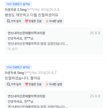
다시 진료받고 싶어요
마운자로 2.5mg
한**(여성 40대)
26.8.8
병원도 깨끗하고 다들 친절하셨어요
가격 일치
친절한 진료
자세한 설명
연신내아산온재활의학과의원
26.8.8
안녕하세요, 한**님.

연신내아산온재활의학과 원장 김정인입니다.

더 보기
병원의 쾌적한 환경과 의료진 및 직원들의 친절함을 좋게 봐주셔서 정말 
큰 힘이 됩니다.

다시 진료받고 싶어요
앞으로도 언제 방문하시더라도 깨끗한 진료 환경과 따뜻한 응대로 편안
마운자로 5mg
한**(여성 30대)
26.8.7
하게 진료받으실 수 있도록 항상 최선을 다하겠습니다.

친절하셨습니다. 좋아요
가격 일치
친절한 진료
자세한 설명
감사합니다.
연신내아산온재활의학과의원
26.8.8
안녕하세요, 한**님.

연신내아산온재활의학과 원장 김정인입니다.
