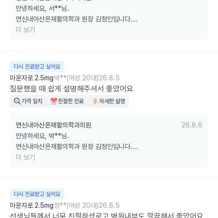
안녕하세요, 서**님.

감사합니다.
연신내아산온재활의학과 원장 김정인입니다.

더 보기
친절한 진료와 자세한 설명이 도움이 되었다니 정말 기쁩니다.

앞으로도 궁금한 점을 편하게 질문하시고 충분히 이해하실 수 있도록, 
다시 진료받고 싶어요
환자분의 눈높이에 맞춘 꼼꼼한 설명과 세심한 진료로 보답하겠습니다.

마운자로 2.5mg
박**(여성 20대)
26.8.5
질문했을 때 쉽게 설명해주셔서 좋았어요
감사합니다.
가격 일치
친절한 진료
자세한 설명
연신내아산온재활의학과의원
26.8.6
안녕하세요, 박**님.

연신내아산온재활의학과 원장 김정인입니다.

더 보기
궁금한 점을 편하게 질문해 주시고, 설명이 이해하기 쉬웠다고 말씀해 
주셔서 정말 기쁩니다.

다시 진료받고 싶어요
앞으로도 어려운 의학 용어보다 환자분의 눈높이에 맞춘 쉽고 자세한 설
마운자로 2.5mg
정**(여성 20대)
26.8.5
명으로 안심하고 진료받으실 수 있도록 항상 최선을 다하겠습니다.

선생님들께서 너무 친절하셨로고 병원내부도 깔끔해서 좋았어요