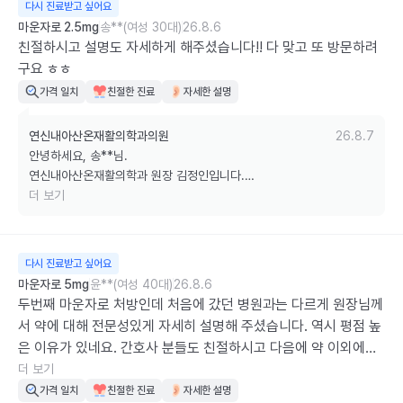
다시 진료받고 싶어요
앞으로도 언제나 편안하게 내원하실 수 있도록 친절한 응대와 세심한 진
마운자로 2.5mg
송**(여성 30대)
26.8.6
료로 보답하겠습니다.

친절하시고 설명도 자세하게 해주셨습니다!! 다 맞고 또 방문하려
구요 ㅎㅎ
감사합니다.
가격 일치
친절한 진료
자세한 설명
연신내아산온재활의학과의원
26.8.7
안녕하세요, 송**님.

연신내아산온재활의학과 원장 김정인입니다.

더 보기
친절한 진료와 자세한 설명에 만족해 주시고, 다음에도 다시 찾아주시겠
다는 말씀까지 남겨주셔서 정말 큰 힘이 됩니다.

다시 진료받고 싶어요
앞으로도 궁금한 점은 언제든 편하게 질문하실 수 있도록 충분히 설명드
마운자로 5mg
윤**(여성 40대)
26.8.6
리고, 안심하고 치료받으실 수 있는 진료를 위해 항상 최선을 다하겠습
두번째 마운자로 처방인데 처음에 갔던 병원과는 다르게 원장님께
니다. 

서 약에 대해 전문성있게 자세히 설명해 주셨습니다. 역시 평점 높
은 이유가 있네요. 간호사 분들도 친절하시고 다음에 약 이외에도 
다음 내원도 만족스러운 진료로 보답하겠습니다.

다른 진료가 필요할 때 다시 내원하고 싶습니다.
더 보기
가격 일치
친절한 진료
자세한 설명
감사합니다.