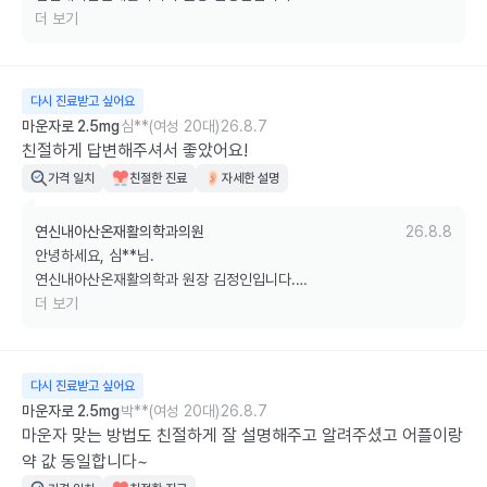
더 보기
친절하게 느껴주셨다는 말씀과 만족스러운 평가를 남겨주셔서 정말 큰 
힘이 됩니다.

다시 진료받고 싶어요
앞으로도 언제나 편안하게 내원하실 수 있도록 친절한 응대와 세심한 진
마운자로 2.5mg
심**(여성 20대)
26.8.7
료로 보답하겠습니다.

친절하게 답변해주셔서 좋았어요!
가격 일치
친절한 진료
자세한 설명
감사합니다.
연신내아산온재활의학과의원
26.8.8
안녕하세요, 심**님.

연신내아산온재활의학과 원장 김정인입니다.

더 보기
소중한 후기 남겨주셔서 진심으로 감사합니다. 

궁금하신 점에 대한 답변이 도움이 되었다니 정말 기쁩니다.

다시 진료받고 싶어요
앞으로도 언제든 편하게 질문하실 수 있는 병원이 되도록 최선을 다하겠
마운자로 2.5mg
박**(여성 20대)
26.8.7
습니다.

마운자 맞는 방법도 친절하게 잘 설명해주고 알려주셨고 어플이랑 
약 값 동일합니다~
감사합니다.