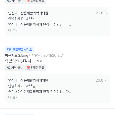
가격 일치
친절한 진료
연신내아산온재활의학과의원
26.8.8
안녕하세요, 박**님.

연신내아산온재활의학과 원장 김정인입니다.

더 보기
마운자로 사용 방법에 대한 설명이 도움이 되었다니 정말 기쁩니다. 

처음 사용하시는 분들도 안심하고 투약하실 수 있도록 사용법과 주의사
항을 꼼꼼히 안내해 드리기 위해 항상 노력하고 있습니다.

다시 진료받고 싶어요
마운자로 2.5mg
박**(여성 20대)
26.8.7
또한 앱에 안내된 가격과 동일하게 이용하셨다는 점도 확인해 주셔서 감
좋았어요 친절하고 ㅎㅎ
사합니다 ^^

가격 일치
친절한 진료
앞으로도 정확한 안내와 친절한 진료로 믿고 찾아주실 수 있는 병원이 
연신내아산온재활의학과의원
26.8.7
되겠습니다.

안녕하세요, 박**님.

연신내아산온재활의학과 원장 김정인입니다.

감사합니다.
더 보기
소중한 후기 남겨주셔서 진심으로 감사합니다. 

친절하게 느껴주시고 만족스러운 진료를 받으셨다니 정말 기쁩니다.
