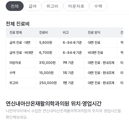
전체
급여
위고비
마운자로
수액
전체 진료비
진료 항목
진료비
비고
진료 방식
건강보
급여 진료 · 대면
5,600원
6~64세 기준
대면 진료
적용(
급여 진료 · 비대면
6,700원
6~64세 기준
비대면 진료
적용(
마운자로
310,000원
1팩 기준
대면 진료 · 원내조제
미적용
수액
15,000원
1회 기준
대면 진료 · 원내조제
미적용
위고비
250,000원
1펜 기준
대면 진료 · 원내조제
미적용
연신내아산온재활의학과의원
위치·영업시간
나만의닥터에서 수집한
연신내아산온재활의학과의원
의 위치와 영업시간을
확인해보세요.