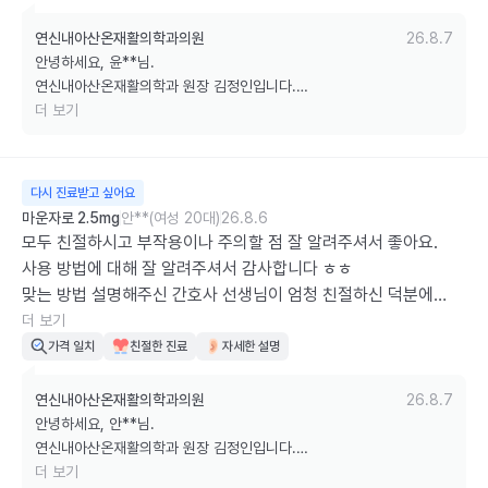
연신내아산온재활의학과의원
26.8.7
안녕하세요, 윤**님.

연신내아산온재활의학과 원장 김정인입니다.

더 보기
정성스러운 후기 남겨주셔서 진심으로 감사합니다. 

여러 병원을 경험하신 후 저희 병원의 설명과 진료에 만족해 주셨다니 
정말 큰 보람을 느낍니다.

다시 진료받고 싶어요
마운자로 2.5mg
안**(여성 20대)
26.8.6
저희는 단순히 처방만 하는 것이 아니라, 약의 효과와 부작용, 사용 시 
모두 친절하시고 부작용이나 주의할 점 잘 알려주셔서 좋아요.

주의사항까지 충분히 이해하실 수 있도록 자세히 설명드리는 것을 중요
사용 방법에 대해 잘 알려주셔서 감사합니다 ㅎㅎ

하게 생각하고 있습니다. 

맞는 방법 설명해주신 간호사 선생님이 엄청 친절하신 덕분에

긴장이 많이 완화되어 좋았어요. 또 방문할게요 감사합니다~
더 보기
마운자로뿐만 아니라 통증이나 다른 건강 문제로도 언제든 편하게 찾아
가격 일치
친절한 진료
자세한 설명
주시면 믿고 맡기실 수 있는 진료로 보답하겠습니다.

감사합니다.
연신내아산온재활의학과의원
26.8.7
안녕하세요, 안**님.

연신내아산온재활의학과 원장 김정인입니다.

더 보기