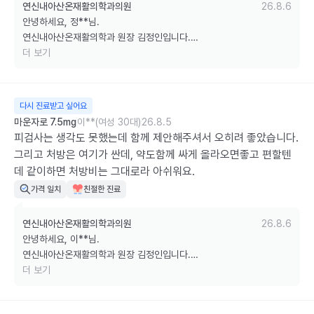
연신내아산온재활의학과의원
26.8.6
감사합니다.
안녕하세요, 정**님.

연신내아산온재활의학과 원장 김정인입니다.

더 보기
병원의 쾌적한 환경과 친절한 응대를 좋게 봐주셔서 정말 기쁩니다.

앞으로도 언제나 편안하게 내원하실 수 있도록 깨끗한 환경과 변함없는 
다시 진료받고 싶어요
친절로 보답하겠습니다.

마운자로 7.5mg
이**(여성 30대)
26.8.5
피검사는 생각도 못했는데 함께 제안해주셔서 오히려 좋았습니다. 
감사합니다.
그리고 처방은 여기가 싼데, 약도함께 싸게 올라오면좋고 편할텐
데 같이하면 처방비는 그대로라 아쉬워요.
가격 일치
친절한 진료
연신내아산온재활의학과의원
26.8.6
안녕하세요, 이**님.

연신내아산온재활의학과 원장 김정인입니다.

더 보기
소중한 후기 남겨주셔서 진심으로 감사합니다. 혈액검사의 필요성을 이
해해 주시고 긍정적으로 받아들여 주셔서 감사드립니다.
