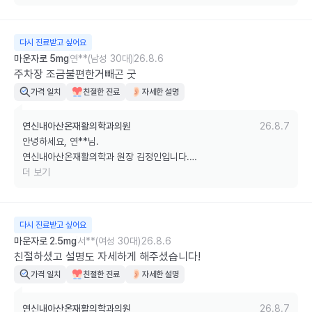
정성스러운 후기 남겨주셔서 진심으로 감사합니다. 

부작용과 주의사항, 사용 방법까지 도움이 되었다니 정말 기쁩니다. 

다시 진료받고 싶어요
저희는 처방뿐만 아니라 안전하게 사용하실 수 있도록 충분히 설명드리
마운자로 5mg
연**(남성 30대)
26.8.6
는 것을 중요하게 생각하고 있습니다. 

주차장 조금불편한거빼곤 굿
가격 일치
친절한 진료
자세한 설명
다음 내원 때에도 편안한 마음으로 진료받으실 수 있도록 항상 친절하고 
세심하게 안내드리겠습니다.

연신내아산온재활의학과의원
26.8.7
안녕하세요, 연**님.

감사합니다.
연신내아산온재활의학과 원장 김정인입니다.

더 보기
소중한 후기 남겨주셔서 진심으로 감사합니다.

 전반적으로 만족해 주셔서 정말 기쁩니다.

다시 진료받고 싶어요
주차장 이용이 다소 불편하게 느껴지셨다는 점은 죄송합니다. 

마운자로 2.5mg
서**(여성 30대)
26.8.6
건물 구조상 다소 익숙하지 않을 수 있지만, 보다 편하게 이용하실 수 있
친절하셨고 설명도 자세하게 해주셨습니다!
도록 안내에도 더욱 신경 쓰겠습니다.

가격 일치
친절한 진료
자세한 설명
다음에도 만족스러운 진료로 보답하겠습니다. 

연신내아산온재활의학과의원
26.8.7