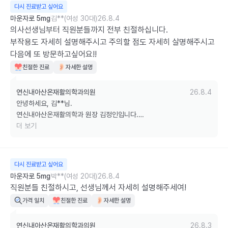
다시 진료받고 싶어요
저희는 단순히 처방만 하는 것이 아니라, 안전한 치료를 위해 필요한 경
마운자로 5mg
김**(여성 30대)
26.8.4
우 혈액검사를 함께 권유드리며 환자분의 건강 상태를 꼼꼼히 확인하고 
의사선생님부터 직원분들까지 전부 친절하십니다. 

있습니다.

부작용도 자세히 설명해주시고 주의할 점도 자세히 살명해주시고 
다음에 또 방문하고싶어요!!
또한 말씀해 주신 부분은 앞으로 진료 서비스를 개선하는 데 참고하겠습
친절한 진료
자세한 설명
니다. 앞으로도 믿고 찾아주실 수 있도록 최선을 다하겠습니다.

감사합니다.
연신내아산온재활의학과의원
26.8.4
안녕하세요, 김**님.

연신내아산온재활의학과 원장 김정인입니다.

더 보기
의료진과 직원 모두의 친절함을 좋게 봐주시고, 부작용과 주의사항까지 
자세히 설명드린 점이 도움이 되었다니 정말 기쁩니다 ^^

다시 진료받고 싶어요
저희는 처방만 하는 것이 아니라 환자분께서 충분히 이해하고 안심하실 
마운자로 5mg
박**(여성 20대)
26.8.4
수 있도록 설명드리는 것을 중요하게 생각하고 있습니다. 

직원분들 친절하시고, 선생님께서 자세히 설명해주세여!
가격 일치
친절한 진료
자세한 설명
다음 내원 때에도 변함없는 친절과 세심한 진료로 만족을 드릴 수 있도
록 최선을 다하겠습니다.

연신내아산온재활의학과의원
26.8.3