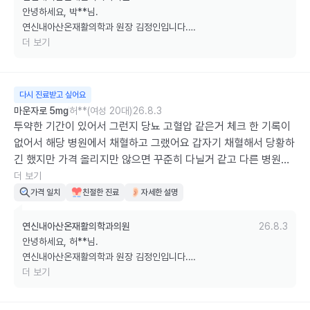
안녕하세요, 박**님.

감사합니다.
연신내아산온재활의학과 원장 김정인입니다.

더 보기
직원들의 친절한 응대와 진료 중 자세한 설명에 만족해 주셨다니 정말 
큰 힘이 됩니다 ^^

다시 진료받고 싶어요
앞으로도 언제나 편안하게 질문하시고 안심하고 진료받으실 수 있도록 
마운자로 5mg
허**(여성 20대)
26.8.3
친절한 마음과 꼼꼼한 설명으로 최선을 다하겠습니다.

투약한 기간이 있어서 그런지 당뇨 고혈압 같은거 체크 한 기록이 
없어서 해당 병원에서 채혈하고 그랬어요 갑자기 채혈해서 당황하
감사합니다.
긴 했지만 가격 올리지만 않으면 꾸준히 다닐거 같고 다른 병원에
선 안하던 상세한 검짐 같은거 해서 그런가 추가 검사 있어도 신경 
더 보기
써주는 느낌이라 해서 손해볼거 같진 않아요
가격 일치
친절한 진료
자세한 설명
연신내아산온재활의학과의원
26.8.3
안녕하세요, 허**님.

연신내아산온재활의학과 원장 김정인입니다.

더 보기
제 설명이 부족하여 채혈이 갑작스럽고 당황스러우셨을텐데도 저희 진
료 취지를 이해해 주셔서 감사드립니다.
