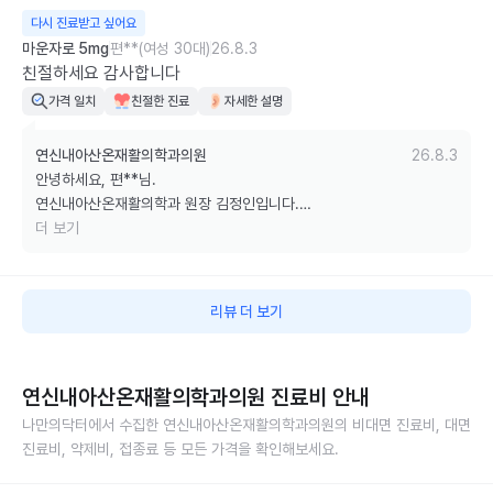
다시 진료받고 싶어요
혈액검사는 모든 분께 시행하는 것이 아니라 BMI, 나이, 기저질환, 복용 
마운자로 5mg
편**(여성 30대)
26.8.3
약물 등을 종합적으로 고려하여 필요한 경우에만 선별적으로 권유​드리
친절하세요 감사합니다
고 있습니다. 

가격 일치
친절한 진료
자세한 설명
또한 3개월 이내 시행한 혈액검사 결과가 있으신 경우 검사하지 않으며, 
연신내아산온재활의학과의원
26.8.3
추후 기존 결과지를 가져오시게 하여 참고하여 진료​하고 있습니다.

안녕하세요, 편**님.

연신내아산온재활의학과 원장 김정인입니다.

건강검진에서 이상이 없었다고 하셨던 분들 중에서도 본원 검사에서 당
더 보기
뇨, 고지혈증, 간기능 이상 등이 발견되어 치료가 필요한 경우가 적지 않
친절하게 느껴주셨다는 말씀과 따뜻한 감사의 마음에 큰 힘을 얻었습니
아, 보다 안전한 치료를 위해 필요한 경우에만 검사를 권유드리고 있습
다.

니다.

리뷰 더 보기
앞으로도 언제나 편안하게 내원하실 수 있도록 세심한 진료와 변함없는 
비만도 치료가 필요한 질환이라는 생각으로, 공장형 병원이 아닌 진정성 
친절로 보답하겠습니다.

있는 맞춤 치료를 위해 항상 최선을 다하고 있습니다.

연신내아산온재활의학과의원
진료비 안내
감사합니다.
앞으로도 충분한 설명을 통해 안심하고 진료받으실 수 있도록 더욱 노력
하겠습니다.
나만의닥터에서 수집한
연신내아산온재활의학과의원
의 비대면 진료비, 대면
진료비, 약제비, 접종료 등 모든 가격을 확인해보세요.