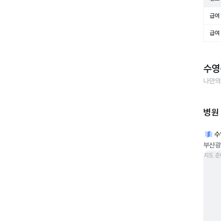
급여 
급여 
수영
나만의
병원
수
부산광
지도 준