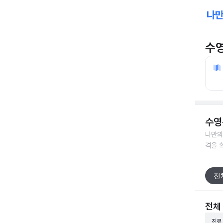
수
수영
나만의
격을 
전
전체
진료