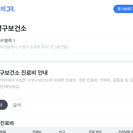
앱 다운로드
영구보건소
수영역
부산광역시 수영구 수영로 637-5, (광안동)
구보건소
진료비 안내
닥터에서 수집한
수영구보건소
의 비대면 진료비, 대면 진료비, 약제비, 접종료 등 
확인해보세요.
체
급여
 진료비
 항목
진료비
비고
진료 방식
건강보험 