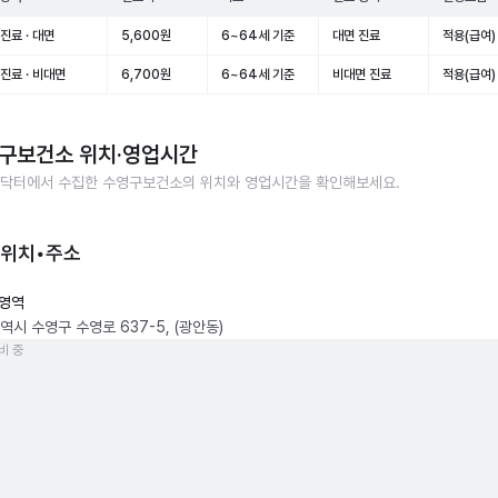
진료 · 대면
5,600원
6~64세 기준
대면 진료
적용(급여)
진료 · 비대면
6,700원
6~64세 기준
비대면 진료
적용(급여)
구보건소
위치·영업시간
닥터에서 수집한
수영구보건소
의 위치와 영업시간을 확인해보세요.
 위치•주소
영역
역시 수영구 수영로 637-5, (광안동)
비 중