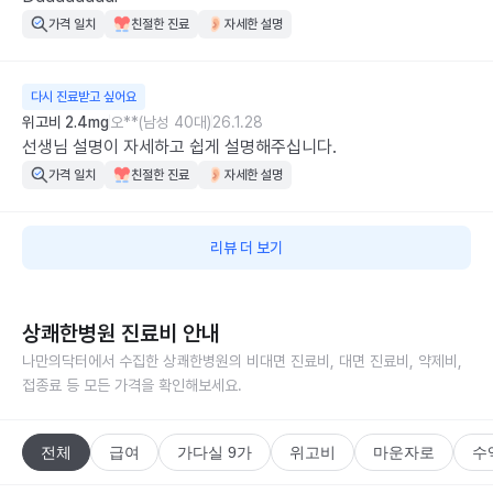
다를 경우 미리 충분한 설명을 해주시기를 부탁드립니다.
가격 일치
친절한 진료
자세한 설명
다시 진료받고 싶어요
위고비 2.4mg
오**(남성 40대)
26.1.28
선생님 설명이 자세하고 쉽게 설명해주십니다.
가격 일치
친절한 진료
자세한 설명
리뷰 더 보기
상쾌한병원
진료비 안내
나만의닥터에서 수집한
상쾌한병원
의 비대면 진료비, 대면 진료비, 약제비,
접종료 등 모든 가격을 확인해보세요.
전체
급여
가다실 9가
위고비
마운자로
수