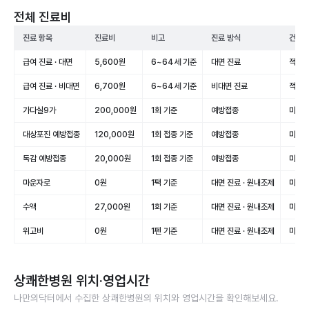
전체 진료비
진료 항목
진료비
비고
진료 방식
건강보
급여 진료 · 대면
5,600원
6~64세 기준
대면 진료
적용(
급여 진료 · 비대면
6,700원
6~64세 기준
비대면 진료
적용(
가다실9가
200,000원
1회 기준
예방접종
미적용
대상포진 예방접종
120,000원
1회 접종 기준
예방접종
미적용
독감 예방접종
20,000원
1회 접종 기준
예방접종
미적용
마운자로
0원
1팩 기준
대면 진료 · 원내조제
미적용
수액
27,000원
1회 기준
대면 진료 · 원내조제
미적용
위고비
0원
1펜 기준
대면 진료 · 원내조제
미적용
상쾌한병원
위치·영업시간
나만의닥터에서 수집한
상쾌한병원
의 위치와 영업시간을 확인해보세요.