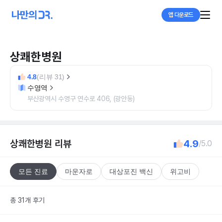
앱 다운로드
상쾌한병원
4.8
(리뷰 31)
수영역
부산광역시 수영구 연수로 406, (광안동)
상쾌한병원
리뷰
4.9
/5.0
모든 진료
마운자로
대상포진 백신
위고비
총 31개 후기