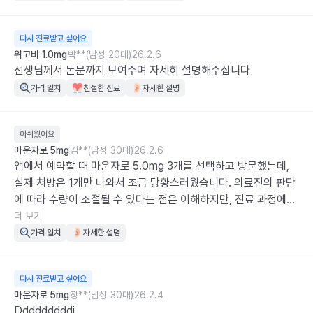
다시 진료받고 싶어요
위고비 1.0mg
박**(남성 20대)
26.2.6
선생님께서 논문까지 보여주며 자세히 설명해주십니다
가격 일치
친절한 진료
자세한 설명
아쉬웠어요
마운자로 5mg
김**(남성 30대)
26.2.6
앱에서 예약할 때 마운자로 5.0mg 3개를 선택하고 방문했는데, 
실제 처방은 1개만 나와서 조금 당황스러웠습니다. 의료진의 판단
에 따라 수량이 조절될 수 있다는 점은 이해하지만, 진료 과정에서 
이에 대한 구체적인 설명이나 사전에 조율하는 과정이 있었다면 
더 보기
더 좋았을 것 같습니다.

가격 일치
자세한 설명
​장기적으로 계획을 세우고 방문한 환자 입장에서는 안내 없이 수
량이 변경되면 당혹스러울 수밖에 없습니다. 대면 진료까지 갔는
다시 진료받고 싶어요
데 결과적으로 다시 내원해야 하는 번거로움이 생겨 서비스 운영 
마운자로 5mg
장**(남성 30대)
26.2.4
측면에서 큰 아쉬움이 남네요. 다음번에는 환자가 신청한 내용과 
Dddddddddi