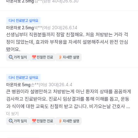
마운자로 2.5mg
김**(남성 40대)
26.6.30
다시 진료받고 싶어요
마운자로 2.5mg
박**(여성 20대)
26.6.14
선생님부터 직원분들까지 정말 친절해요. 처음 처방받는 거라 걱
정이 많았는데, 효과와 부작용을 자세히 설명해주셔서 완전 안심 
됐어요.
가격 일치
친절한 진료
자세한 설명
다시 진료받고 싶어요
마운자로 5mg
손**(여성 30대)
26.4.4
큰 병원이라 설명만하고 처방받는게 아닌 환자의 상태를 꼼꼼하게 
검사하고 진료받아요. 진료시 임상결과를 통해 이해를 돕고, 운동
과 식이에 대한 교육도 친절히 받고 갑니다. 비가오는날 간호사 선
생님들도 친절하셔요.
더 보기
가격 일치
친절한 진료
자세한 설명