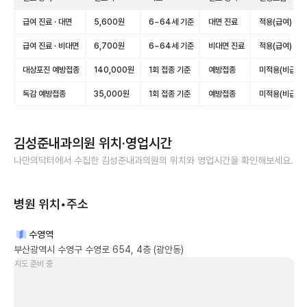
급여 진료 · 대면
5,600원
6~64세 기준
대면 진료
적용(급여)
급여 진료 · 비대면
6,700원
6~64세 기준
비대면 진료
적용(급여)
대상포진 예방접종
140,000원
1회 접종 기준
예방접종
미적용(비급여)
독감 예방접종
35,000원
1회 접종 기준
예방접종
미적용(비급여)
김성준내과의원
위치·영업시간
나만의닥터에서 수집한
김성준내과의원
의 위치와 영업시간을 확인해보세요.
병원 위치•주소
수영역
부산광역시 수영구 수영로 654, 4층 (광안동)
지도 준비 중