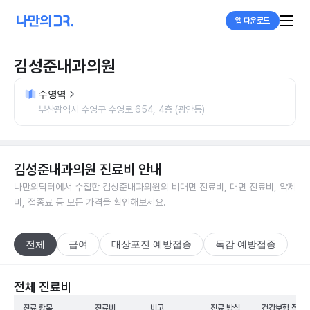
앱 다운로드
김성준내과의원
수영역
부산광역시 수영구 수영로 654, 4층 (광안동)
김성준내과의원
진료비 안내
나만의닥터에서 수집한
김성준내과의원
의 비대면 진료비, 대면 진료비, 약제
비, 접종료 등 모든 가격을 확인해보세요.
전체
급여
대상포진 예방접종
독감 예방접종
전체 진료비
진료 항목
진료비
비고
진료 방식
건강보험 적용