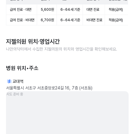
급여 진료 · 대면
5,600원
6~64세 기준
대면 진료
적용(급여)
급여 진료 · 비대면
6,700원
6~64세 기준
비대면 진료
적용(급여)
지젤의원
위치·영업시간
나만의닥터에서 수집한
지젤의원
의 위치와 영업시간을 확인해보세요.
병원 위치•주소
교대역
서울특별시 서초구 서초중앙로24길 16, 7층 (서초동)
지도 준비 중