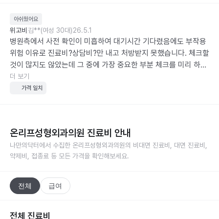
아쉬웠어요
위고비
김**(여성 30대)
26.5.1
병원측에서 사전 확인이 미흡하여 대기시간 기다렸음에도 부작용 
위험 이유로 진료비?상담비?만 내고 처방받지 못했습니다. 체크할
것이 많지도 않았는데 그 중에 가장 중요한 부분 체크를 미리 하지 
않고 대기는 대기시간대로 다 기다렸다가 짧은 상담이후 처방 안
더 보기
된다는 말 듣고 진료비까지 내고 나와서 굉장히 불쾌했습니다.
가격 일치
온리프성형외과의원
진료비 안내
나만의닥터에서 수집한
온리프성형외과의원
의 비대면 진료비, 대면 진료비,
약제비, 접종료 등 모든 가격을 확인해보세요.
전체
급여
전체 진료비