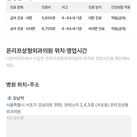
진료 항목
진료비
비고
진료 방식
건강보험 적용
급여 진료 · 대면
5,600원
6~64세 기준
대면 진료
적용(급여)
급여 진료 · 비대면
6,700원
6~64세 기준
비대면 진료
적용(급여)
온리프성형외과의원
위치·영업시간
나만의닥터에서 수집한
온리프성형외과의원
의 위치와 영업시간을 확인해보
세요.
병원 위치•주소
강남역
서울특별시 서초구 강남대로 399, 몬테소리 2,4,5층 (서초동) 온리프성형
외과의원
지도 준비 중