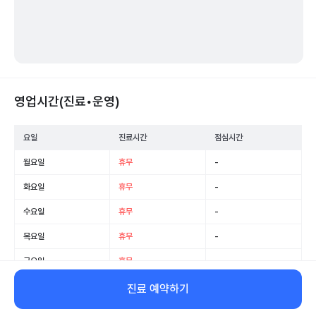
영업시간(진료•운영)
요일
진료시간
점심시간
월요일
휴무
-
화요일
휴무
-
수요일
휴무
-
목요일
휴무
-
금요일
휴무
-
토요일
휴무
-
진료 예약하기
일요일
휴무
-