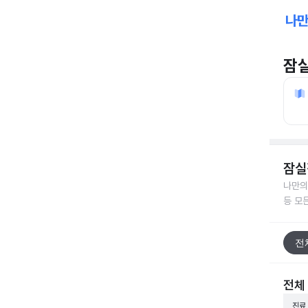
잠
잠실
나만의
등 모
전
전체
진료