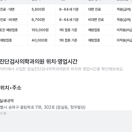
진료 · 대면
5,600원
6~64세 기준
대면 진료
적용(급여)
진료 · 비대면
6,700원
6~64세 기준
비대면 진료
적용(급여)
포진 예방접종
150,000원
1회 접종 기준
예방접종
미적용(비급
 예방접종
40,000원
1회 접종 기준
예방접종
미적용(비급
진단검사의학과의원
위치·영업시간
닥터에서 수집한
잠실진단검사의학과의원
의 위치와 영업시간을 확인해보세요.
 위치•주소
실새내역
별시 송파구 올림픽로 118, 302호 (잠실동, 청우빌딩)
비 중