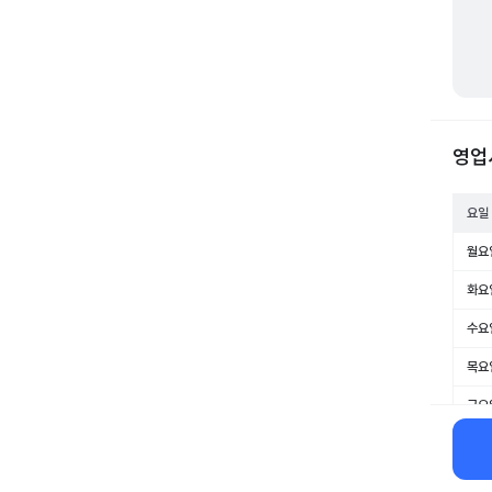
영업
요일
월요
화요
수요
목요
금요
토요
일요