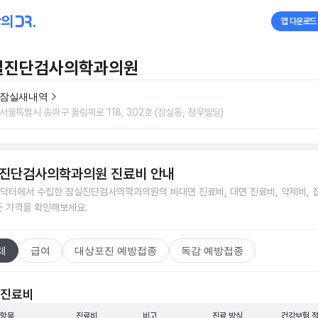
앱 다운로드
실진단검사의학과의원
잠실새내역
서울특별시 송파구 올림픽로 118, 302호 (잠실동, 청우빌딩)
진단검사의학과의원
진료비 안내
닥터에서 수집한
잠실진단검사의학과의원
의 비대면 진료비, 대면 진료비, 약제비, 
든 가격을 확인해보세요.
체
급여
대상포진 예방접종
독감 예방접종
 진료비
 항목
진료비
비고
진료 방식
건강보험 