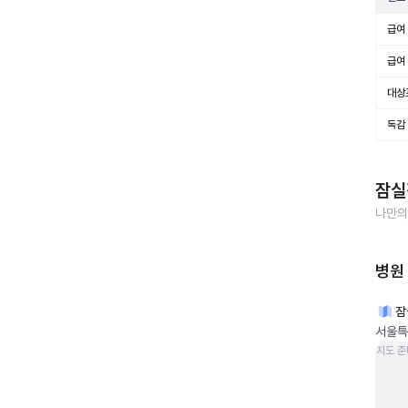
급여 
급여 
대상
독감
잠실
나만의
병원
잠
서울특
지도 준