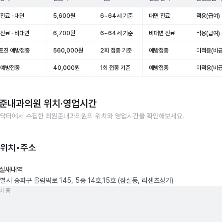
진료 · 대면
5,600원
6~64세 기준
대면 진료
적용(급여)
진료 · 비대면
6,700원
6~64세 기준
비대면 진료
적용(급여)
포진 예방접종
560,000원
2회 접종 기준
예방접종
미적용(비급
 예방접종
40,000원
1회 접종 기준
예방접종
미적용(비급
준내과의원
위치·영업시간
닥터에서 수집한
최원준내과의원
의 위치와 영업시간을 확인해보세요.
 위치•주소
실새내역
시 송파구 올림픽로 145, 5층 14호,15호 (잠실동, 리센츠상가)
비 중