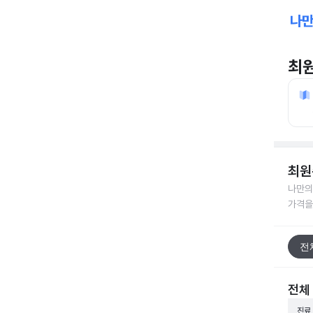
최
최원
나만의
가격을
전
전체
진료