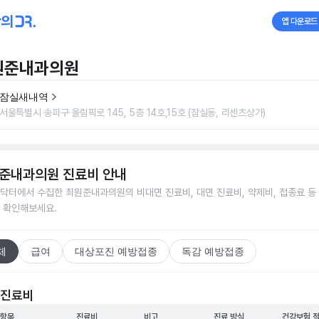
앱 다운로드
원준내과의원
잠실새내역
서울특별시 송파구 올림픽로 145, 5층 14호,15호 (잠실동, 리센츠상가)
준내과의원
진료비 안내
닥터에서 수집한
최원준내과의원
의 비대면 진료비, 대면 진료비, 약제비, 접종료 등
 확인해보세요.
체
급여
대상포진 예방접종
독감 예방접종
 진료비
 항목
진료비
비고
진료 방식
건강보험 