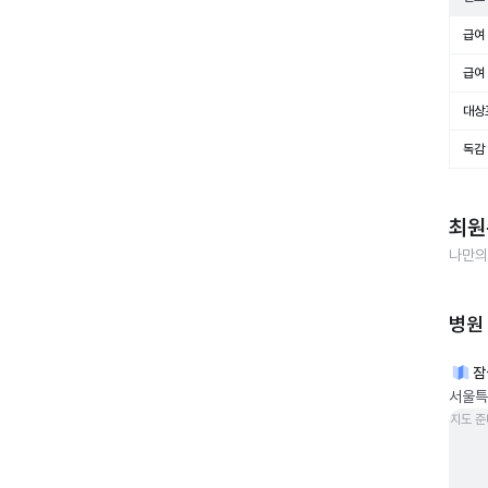
급여 
급여 
대상
독감
최원
나만의
병원
잠
서울특별
지도 준