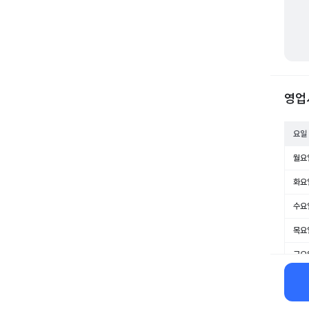
영업
요일
월요
화요
수요
목요
금요
토요
일요