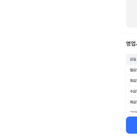
영업
요일
월요
화요
수요
목요
금요
토요
일요