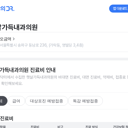
앱 다운로드
살가득내과의원
오금역
서울특별시 송파구 동남로 236, (가락동, 영빌딩 3,4층)
가득내과의원
진료비 안내
닥터에서 수집한
햇살가득내과의원
의 비대면 진료비, 대면 진료비, 약제비, 접종료 
 확인해보세요.
체
급여
대상포진 예방접종
독감 예방접종
 진료비
 항목
진료비
비고
진료 방식
건강보험 