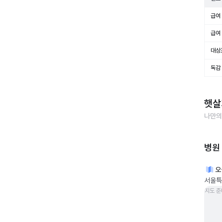
급여 
급여 
대상
독감
햇살
나만의
병원
오
서울특별
지도 준