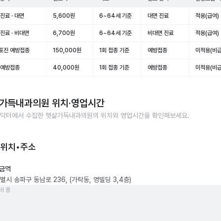
진료 · 대면
5,600원
6~64세 기준
대면 진료
적용(급여)
진료 · 비대면
6,700원
6~64세 기준
비대면 진료
적용(급여)
포진 예방접종
150,000원
1회 접종 기준
예방접종
미적용(비급
 예방접종
40,000원
1회 접종 기준
예방접종
미적용(비급
가득내과의원
위치·영업시간
닥터에서 수집한
햇살가득내과의원
의 위치와 영업시간을 확인해보세요.
 위치•주소
금역
시 송파구 동남로 236, (가락동, 영빌딩 3,4층)
비 중