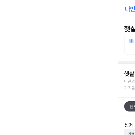
햇
햇살
나만의
가격을
전
전체
진료