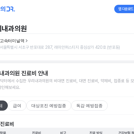
앱 다운로드
리내과의원
고속터미널역
서울특별시 서초구 반포대로 287, 래미안퍼스티지 중심상가 420호 (반포동)
내과의원
진료비 안내
닥터에서 수집한
우리내과의원
의 비대면 진료비, 대면 진료비, 약제비, 접종료 등 
확인해보세요.
체
급여
대상포진 예방접종
독감 예방접종
 진료비
 항목
진료비
비고
진료 방식
건강보험 