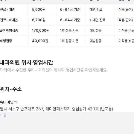
진료 · 대면
5,600원
6~64세 기준
대면 진료
적용(급여)
진료 · 비대면
6,700원
6~64세 기준
비대면 진료
적용(급여)
포진 예방접종
170,000원
1회 접종 기준
예방접종
미적용(비급
 예방접종
40,000원
1회 접종 기준
예방접종
미적용(비급
내과의원
위치·영업시간
닥터에서 수집한
우리내과의원
의 위치와 영업시간을 확인해보세요.
 위치•주소
속터미널역
별시 서초구 반포대로 287, 래미안퍼스티지 중심상가 420호 (반포동)
비 중