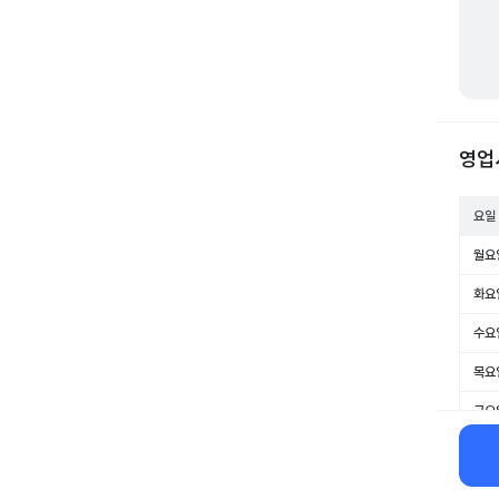
영업
요일
월요
화요
수요
목요
금요
토요
일요