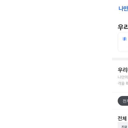
우
우리
나만의
격을 
전
전체
진료