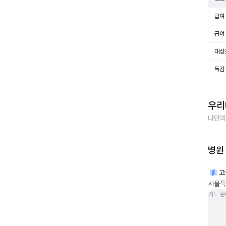
급여 
급여 
대상
독감
우리
나만의
병원
고
서울특
지도 준