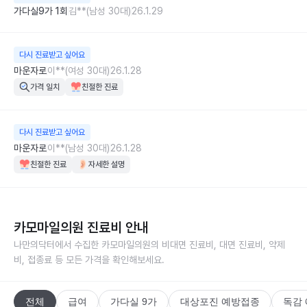
가다실9가 1회
김**(남성 30대)
26.1.29
다시 진료받고 싶어요
마운자로
이**(여성 30대)
26.1.28
가격 일치
친절한 진료
다시 진료받고 싶어요
마운자로
이**(남성 30대)
26.1.28
친절한 진료
자세한 설명
카모마일의원
진료비 안내
나만의닥터에서 수집한
카모마일의원
의 비대면 진료비, 대면 진료비, 약제
비, 접종료 등 모든 가격을 확인해보세요.
전체
급여
가다실 9가
대상포진 예방접종
독감