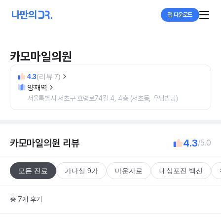
앱 다운로드
카모마일의원
4.3
(리뷰 7)
양재역
서울특별시 서초구 효령로74길 4, 4층 (서초동, 우담빌딩)
카모마일의원
리뷰
4.3
/5.0
모든 진료
가다실 9가
마운자로
대상포진 백신
총 7개 후기