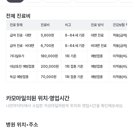
전체 진료비
진료 항목
진료비
비고
진료 방식
건강보험 적용
급여 진료 · 대면
5,600원
6~64세 기준
대면 진료
적용(급여)
급여 진료 · 비대면
6,700원
6~64세 기준
비대면 진료
적용(급여)
가다실9가
180,000원
1회 기준
예방접종
미적용(비급여)
대상포진 예방접종
200,000원
1회 접종 기준
예방접종
미적용(비급여)
독감 예방접종
70,000원
1회 접종 기준
예방접종
미적용(비급여)
카모마일의원
위치·영업시간
나만의닥터에서 수집한
카모마일의원
의 위치와 영업시간을 확인해보세요.
병원 위치•주소