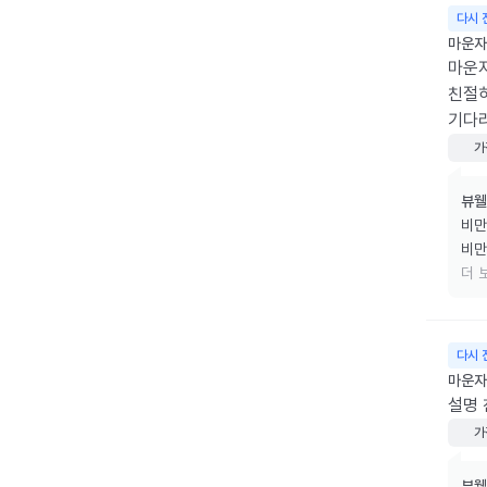
다시 
마운자로
마운자
친절히
기다리
가
뷰웰
비만
비만
리겠
더 
소중
다시 
마운자
설명
가
뷰웰