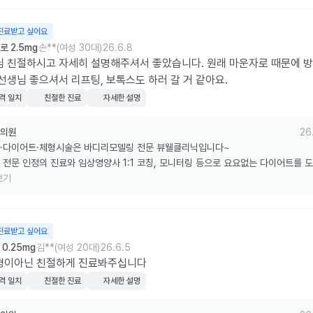
진료받고 싶어요
 2.5mg
손**(여성 30대)
26.6.8
 친절하시고 자세히 설명해주셔서 좋았습니다. 원래 마운자로 때문에 
선생님 좋으셔서 리프팅, 보톡스도 하러 갈 거 같아요.
격 일치
친절한 진료
자세한 설명
의원
26
·다이어트·체형시술은 바디리모델링 전문 뷰웰클리닉입니다~

 전문 인정의 진료와 임상영양사 1:1 코칭, 모니터링 등으로 요요없는 다이어트를 
습니다.

보기
한 리뷰 감사드립니다.
진료받고 싶어요
0.25mg
김**(여성 20대)
26.6.5
형이아닌 친절하게 진료봐주십니다
격 일치
친절한 진료
자세한 설명