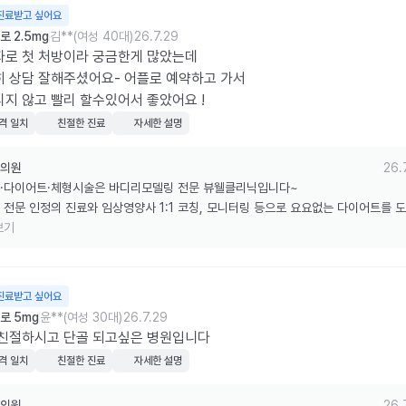
진료받고 싶어요
 2.5mg
김**(여성 40대)
26.7.29
로 첫 처방이라 궁금한게 많았는데 

 상담 잘해주셨어요- 어플로 예약하고 가서 

지 않고 빨리 할수있어서 좋았어요 !
격 일치
친절한 진료
자세한 설명
의원
26.
·다이어트·체형시술은 바디리모델링 전문 뷰웰클리닉입니다~

 전문 인정의 진료와 임상영양사 1:1 코칭, 모니터링 등으로 요요없는 다이어트를 
습니다.

보기
한 리뷰 감사드립니다.
진료받고 싶어요
로 5mg
윤**(여성 30대)
26.7.29
 친절하시고 단골 되고싶은 병원입니다
격 일치
친절한 진료
자세한 설명
의원
26.