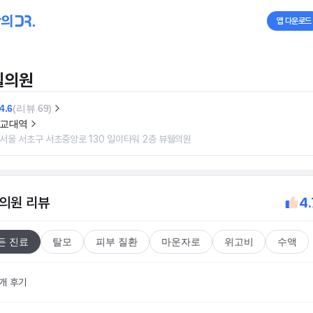
앱 다운로드
웰의원
4.6
(리뷰 69)
교대역
서울 서초구 서초중앙로 130 일이타워 2층 뷰웰의원
의원
리뷰
4.
든 진료
탈모
피부 질환
마운자로
위고비
수액
9개 후기