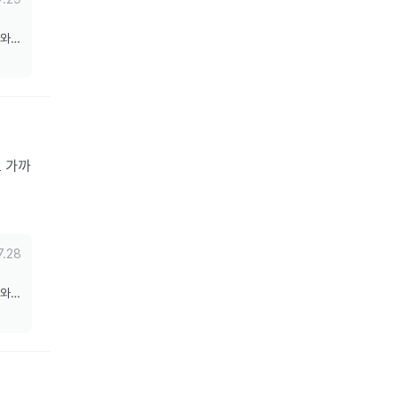
도와드
 가까
7.28
도와드