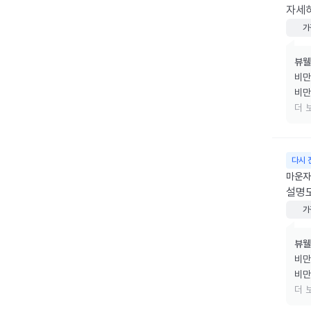
자세히
가
뷰웰
비만
비만
리겠
더 
소중
다시 
마운자로
설명
가
뷰웰
비만
비만
리겠
더 
소중