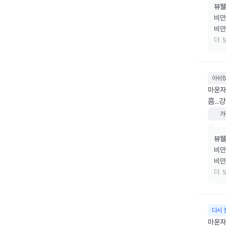
뷰웰
비만
비만
리겠
더 
소중
아쉬
마운자로
흠..걍
가
뷰웰
비만
비만
리겠
더 
소중
다시 
마운자로