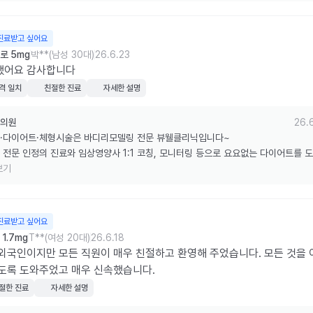
한 리뷰 감사드립니다.
진료받고 싶어요
로 5mg
박**(남성 30대)
26.6.23
했어요 감사합니다
격 일치
친절한 진료
자세한 설명
의원
26.
·다이어트·체형시술은 바디리모델링 전문 뷰웰클리닉입니다~

 전문 인정의 진료와 임상영양사 1:1 코칭, 모니터링 등으로 요요없는 다이어트를 
습니다.

보기
한 리뷰 감사드립니다.
진료받고 싶어요
1.7mg
T**(여성 20대)
26.6.18
외국인이지만 모든 직원이 매우 친절하고 환영해 주었습니다. 모든 것을 
도록 도와주었고 매우 신속했습니다.
절한 진료
자세한 설명