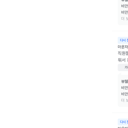
비만
비만
리겠
더 
소중
다시 
마운자로
직원
워서
가
뷰웰
비만
비만
리겠
더 
소중
다시 