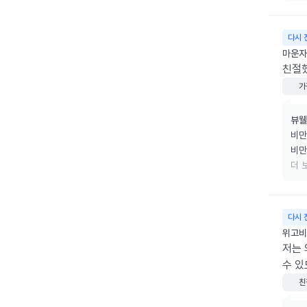
소중
다시 
마운자
친절
가
뷰웰
비만
비만
리겠
더 
소중
다시 
위고비 
저는 
수 있
친