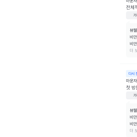
마운자로
전체
가
뷰웰
비만
비만
리겠
더 
소중
다시 
마운자로
첫 방
가
뷰웰
비만
비만
리겠
더 