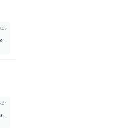
7.28
도와드
6.24
도와드