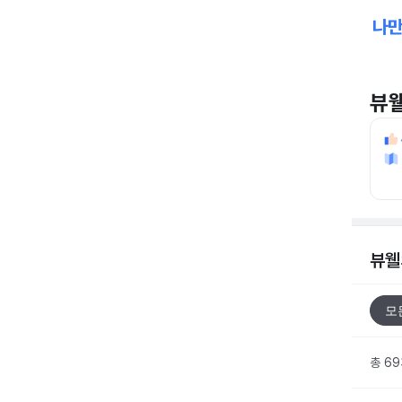
뷰
뷰웰
모
총 6