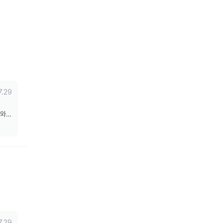
7.29
도와드
7.29