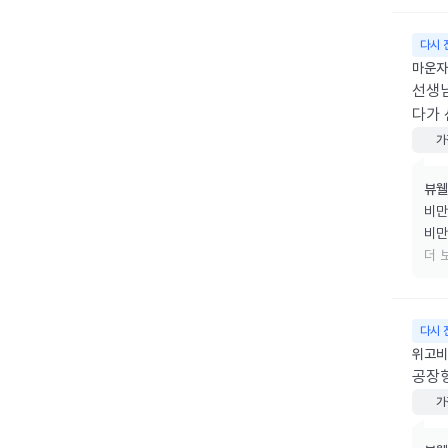
다시 
마운자로
선생님
다가 
가
뷰웰
비만
비만
리겠
더 
소중
다시 
위고비 
공장
가