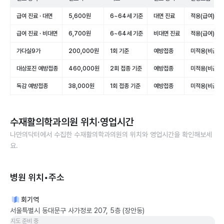
급여 진료 · 대면
5,600원
6~64세 기준
대면 진료
적용(급여)
급여 진료 · 비대면
6,700원
6~64세 기준
비대면 진료
적용(급여)
가다실9가
200,000원
1회 기준
예방접종
미적용(비급여
대상포진 예방접종
460,000원
2회 접종 기준
예방접종
미적용(비급여
독감 예방접종
38,000원
1회 접종 기준
예방접종
미적용(비급여
수재활의학과의원
위치·영업시간
나만의닥터에서 수집한
수재활의학과의원
의 위치와 영업시간을 확인해보세
요.
병원 위치•주소
회기역
서울특별시 동대문구 사가정로 207, 5층 (장안동)
지도 준비 중