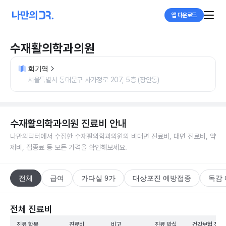
앱 다운로드
수재활의학과의원
회기역
서울특별시 동대문구 사가정로 207, 5층 (장안동)
수재활의학과의원
진료비 안내
나만의닥터에서 수집한
수재활의학과의원
의 비대면 진료비, 대면 진료비, 약
제비, 접종료 등 모든 가격을 확인해보세요.
전체
급여
가다실 9가
대상포진 예방접종
독감
전체 진료비
진료 항목
진료비
비고
진료 방식
건강보험 적용