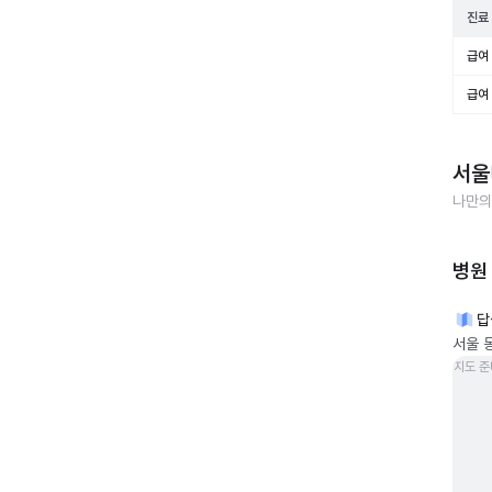
진료
급여 
급여 
서울
나만의
병원
답
서울 
지도 준