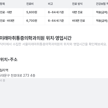
 항목
진료비
비고
진료 방식
건강보험 
진료 · 대면
5,600원
6~64세 기준
대면 진료
적용(급여)
진료 · 비대면
6,700원
6~64세 기준
비대면 진료
적용(급여)
미래마취통증의학과의원
위치·영업시간
닥터에서 수집한
서울미래마취통증의학과의원
의 위치와 영업시간을 확인해보세요.
 위치•주소
십리역
동대문구 천호대로 273 4층
비 중