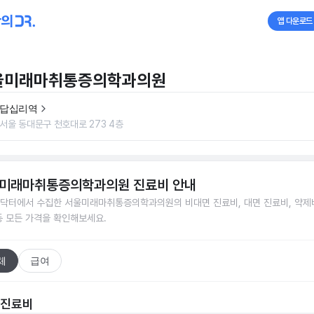
앱 다운로드
울미래마취통증의학과의원
답십리역
서울 동대문구 천호대로 273 4층
미래마취통증의학과의원
진료비 안내
닥터에서 수집한
서울미래마취통증의학과의원
의 비대면 진료비, 대면 진료비, 약제
등 모든 가격을 확인해보세요.
체
급여
 진료비