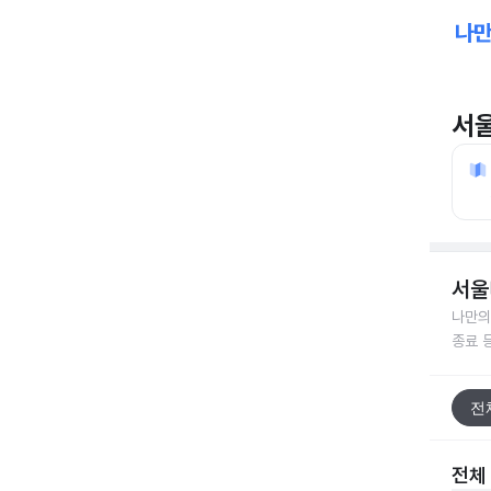
서
서울
나만의
종료 
전
전체