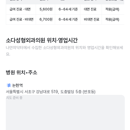
급여 진료 · 대면
5,600원
6~64세 기준
대면 진료
적용(급여)
급여 진료 · 비대면
6,700원
6~64세 기준
비대면 진료
적용(급여)
소다성형외과의원
위치·영업시간
나만의닥터에서 수집한
소다성형외과의원
의 위치와 영업시간을 확인해보세
요.
병원 위치•주소
논현역
서울특별시 서초구 강남대로 519, 도충빌딩 5층 (반포동)
지도 준비 중