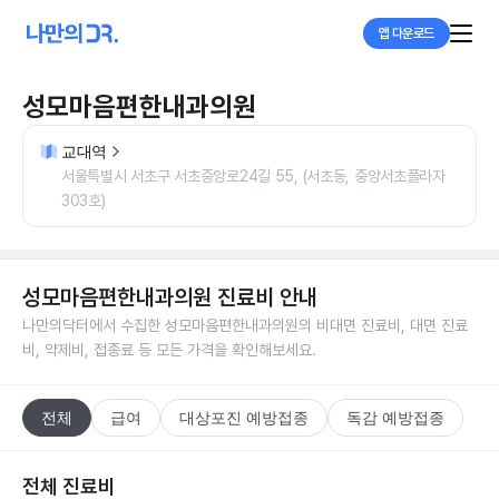
앱 다운로드
성모마음편한내과의원
교대역
서울특별시 서초구 서초중앙로24길 55, (서초동, 중앙서초플라자
303호)
성모마음편한내과의원
진료비 안내
나만의닥터에서 수집한
성모마음편한내과의원
의 비대면 진료비, 대면 진료
비, 약제비, 접종료 등 모든 가격을 확인해보세요.
전체
급여
대상포진 예방접종
독감 예방접종
전체 진료비