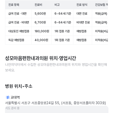
진료 항목
진료비
비고
진료 방식
건강보험 적용
급여 진료 · 대면
5,600원
6~64세 기준
대면 진료
적용(급여)
급여 진료 · 비대면
6,700원
6~64세 기준
비대면 진료
적용(급여)
대상포진 예방접종
180,000원
1회 접종 기준
예방접종
미적용(비급여)
독감 예방접종
40,000원
1회 접종 기준
예방접종
미적용(비급여)
성모마음편한내과의원
위치·영업시간
나만의닥터에서 수집한
성모마음편한내과의원
의 위치와 영업시간을 확인해
보세요.
병원 위치•주소
교대역
서울특별시 서초구 서초중앙로24길 55, (서초동, 중앙서초플라자 303호)
지도 준비 중