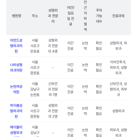
인
야간/
근
성형외
주차
일요
지
병원명
주소
과 전문
가능
진료과목
일 진
하
의
대수
료
철
역
마인드성
서울
성형외
야간
논현
확인
성형외과, 피
형외과의
서초구
과 전문
진료
역
필요
부과
원
반포동
의 4명
서울
이비인후과,
나비성형
야간
논현
확인
서초구
-
피부과, 성형
외과의원
진료
역
필요
잠원동
외과
서울
산부인
산부인과, 성
논현여성
야간
논현
확인
강남구
과 전문
형외과, 피부
의원
진료
역
필요
논현동
의 1명
과
하이봄성
서울
성형외
야간
논현
확인
형외과의
서초구
과 전문
성형외과
진료
역
필요
원
잠원동
의 2명
에이블리
서울
야간
논현
확인
피부과, 성형
성형외과
강남구
-
진료
역
필요
외과