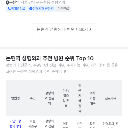
논현역
서울 강남구 논현동
성형외과
비대면진료
성형외과 전문의
야간진료
논현역 성형외과 병원 더보기
논현역 성형외과 추천 병원 순위 Top 10
성형외과 전문의, 주말/야간 진료 여부, 주차가능 여부, 가격 및 비용 등을
고려한 논현역 성형외과 추천 순위입니다.
인
야간/
근
성형외
주차
일요
지
병원명
주소
과 전문
가능
진료과목
일 진
하
의
대수
료
철
역
마인드성
서울
성형외
야간
논현
확인
성형외과, 피
형외과의
서초구
과 전문