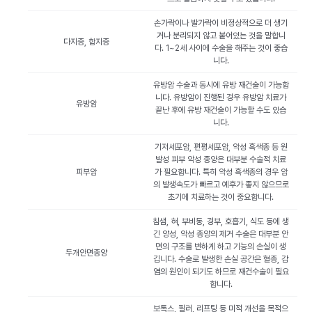
손가락이나 발가락이 비정상적으로 더 생기
거나 분리되지 않고 붙어있는 것을 말합니
다지증, 합지증
다. 1~2세 사이에 수술을 해주는 것이 좋습
니다.
유방암 수술과 동시에 유방 재건술이 가능합
니다. 유방암이 진행된 경우 유방암 치료가
유방암
끝난 후에 유방 재건술이 가능할 수도 있습
니다.
기저세포암, 편평세포암, 악성 흑색종 등 원
발성 피부 악성 종양은 대부분 수술적 치료
피부암
가 필요합니다. 특히 악성 흑색종의 경우 암
의 발생속도가 빠르고 예후가 좋지 않으므로
초기에 치료하는 것이 중요합니다.
침샘, 혀, 부비동, 경부, 호흡기, 식도 등에 생
긴 양성, 악성 종양의 제거 수술은 대부분 안
면의 구조를 변하게 하고 기능의 손실이 생
두개안면종양
깁니다. 수술로 발생한 손실 공간은 혈종, 감
염의 원인이 되기도 하므로 재건수술이 필요
합니다.
보톡스, 필러, 리프팅 등 미적 개선을 목적으