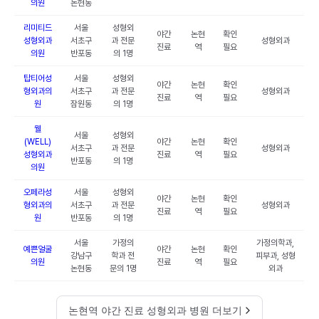
의원
논현동
리미티드
서울
성형외
야간
논현
확인
성형외과
서초구
과 전문
성형외과
진료
역
필요
의원
반포동
의 1명
탑티어성
서울
성형외
야간
논현
확인
형외과의
서초구
과 전문
성형외과
진료
역
필요
원
잠원동
의 1명
웰
서울
성형외
(WELL)
야간
논현
확인
서초구
과 전문
성형외과
성형외과
진료
역
필요
반포동
의 1명
의원
오페라성
서울
성형외
야간
논현
확인
형외과의
서초구
과 전문
성형외과
진료
역
필요
원
반포동
의 1명
서울
가정의
가정의학과,
예쁜얼굴
야간
논현
확인
강남구
학과 전
피부과, 성형
의원
진료
역
필요
논현동
문의 1명
외과
논현역 야간 진료 성형외과 병원 더보기