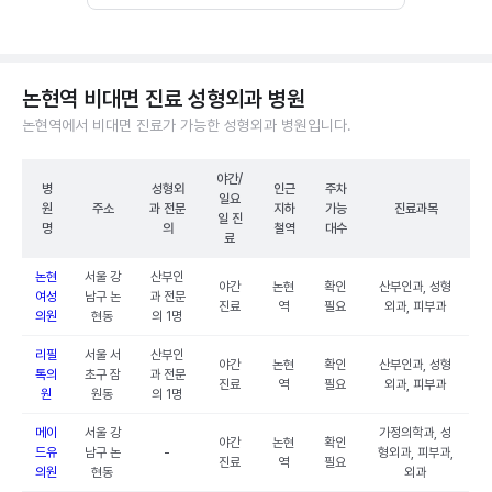
논현역 비대면 진료 성형외과 병원
논현역에서 비대면 진료가 가능한 성형외과 병원입니다.
야간/
병
성형외
인근
주차
일요
원
주소
과 전문
지하
가능
진료과목
일 진
명
의
철역
대수
료
논현
서울 강
산부인
야간
논현
확인
산부인과, 성형
여성
남구 논
과 전문
진료
역
필요
외과, 피부과
의원
현동
의 1명
리필
서울 서
산부인
야간
논현
확인
산부인과, 성형
톡의
초구 잠
과 전문
진료
역
필요
외과, 피부과
원
원동
의 1명
메이
서울 강
가정의학과, 성
야간
논현
확인
드유
남구 논
-
형외과, 피부과,
진료
역
필요
의원
현동
외과