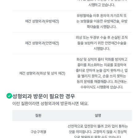
시행하고 있습니다.
유방절제술 이후 환자의 자가조직 또
재건 성형외과(유방재건)
는 보형물을 이용한 유방재건술, 유방
확대술을 시행합니다.
외상 또는 두경부 수술 후 손실된 조직
재건 성형외과(안면재건)
들을 보완하기 위한 안면재건수술을
시행합니다.
화상 및 상처의 흉터 악화를 방지하고
흉터를 최소화하는 치료를 포함하여
흉터로 인하여 눈을 감지 못하거나, 입
재건 성형외과(화상 및 상처 재건)
을 벌리지 못하고, 손을 쓰지 못하는
등의 문제를 해결해줍니다. 최근에는
수부이식도 시행중에 있습니다.
성형외과 방문이 필요한 경우
이런 질환이라면 성형외과에 방문하시면 돼요.
질환
설명
선천적으로 입천장이 뚫려 코와 입이 통하는
구순구개열
것을 의미합니다. 교정하지 않을 시 정상적
으로 발음하지 못할 수도 있습니다.