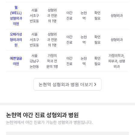
웰
서울
성형외
(WELL)
야간
논현
확인
서초구
과 전문
성형외과
성형외과
진료
역
필요
반포동
의 1명
의원
오페라성
서울
성형외
야간
논현
확인
형외과의
서초구
과 전문
성형외과
진료
역
필요
원
반포동
의 1명
서울
가정의
가정의학과,
예쁜얼굴
야간
논현
확인
강남구
학과 전
피부과, 성형
의원
진료
역
필요
논현동
문의 1명
외과
논현역 성형외과 병원 더보기
논현역 야간 진료 성형외과 병원
논현역에서 야간 진료가 가능한 성형외과 병원입니다.