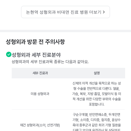
논현역 성형외과 비대면 진료 병원 더보기
성형외과 방문 전 주의사항
성형외과 세부 진료분야
성형외과의 세부 진료과목 종류는 다음과 같아요.
세부 진료과
설명
신체의 미적 개선을 목적으로 하는 성
형 수술을 전반적으로 다룬다. 얼굴,
미용 성형외과
가슴, 복부, 지방 흡입, 모발이식 등 미
적 개선을 위한 다양한 부위의 수술을
포함합니다.
구순구개열, 반안면왜소증, 두개안면
기형, 소이증, 다지증, 합지증, 윤상수
재건 성형외과(소아, 선천기형)
축대 증후군과 같은 희귀 기형 질환을
다루고 있으며 유전검사 및 상담까지