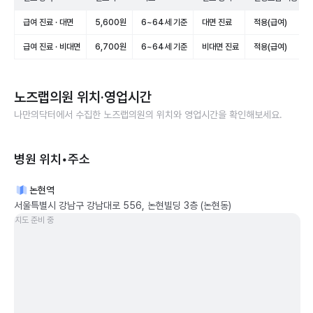
급여 진료 · 대면
5,600원
6~64세 기준
대면 진료
적용(급여)
급여 진료 · 비대면
6,700원
6~64세 기준
비대면 진료
적용(급여)
노즈랩의원
위치·영업시간
나만의닥터에서 수집한
노즈랩의원
의 위치와 영업시간을 확인해보세요.
병원 위치•주소
논현역
서울특별시 강남구 강남대로 556, 논현빌딩 3층 (논현동)
지도 준비 중