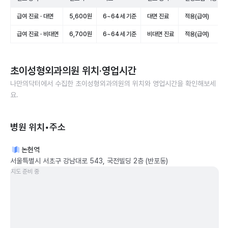
급여 진료 · 대면
5,600원
6~64세 기준
대면 진료
적용(급여)
급여 진료 · 비대면
6,700원
6~64세 기준
비대면 진료
적용(급여)
초이성형외과의원
위치·영업시간
나만의닥터에서 수집한
초이성형외과의원
의 위치와 영업시간을 확인해보세
요.
병원 위치•주소
논현역
서울특별시 서초구 강남대로 543, 국전빌딩 2층 (반포동)
지도 준비 중