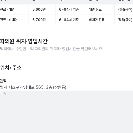
진료 · 대면
5,600원
6~64세 기준
대면 진료
적용(급여)
진료 · 비대면
6,700원
6~64세 기준
비대면 진료
적용(급여)
따의원
위치·영업시간
닥터에서 수집한
보니따의원
의 위치와 영업시간을 확인해보세요.
 위치•주소
현역
별시 서초구 강남대로 565, 3층 (잠원동)
비 중