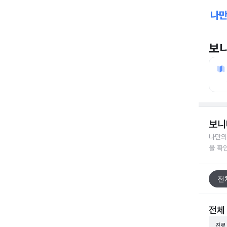
보
보니
나만의
을 확
전
전체
진료