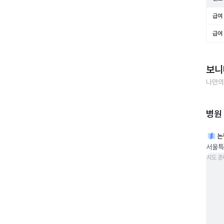
급여 
급여 
보니
나만의
병원
논
서울특
지도 준