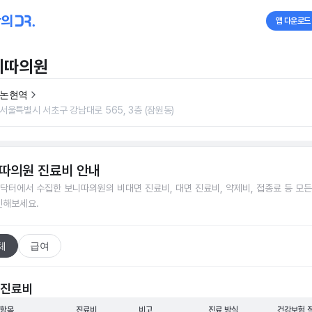
앱 다운로드
니따의원
논현역
서울특별시 서초구 강남대로 565, 3층 (잠원동)
따의원
진료비 안내
닥터에서 수집한
보니따의원
의 비대면 진료비, 대면 진료비, 약제비, 접종료 등 모
인해보세요.
체
급여
 진료비
 항목
진료비
비고
진료 방식
건강보험 