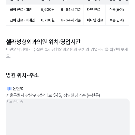
급여 진료 · 대면
5,600원
6~64세 기준
대면 진료
적용(급여)
급여 진료 · 비대면
6,700원
6~64세 기준
비대면 진료
적용(급여)
셀라성형외과의원
위치·영업시간
나만의닥터에서 수집한
셀라성형외과의원
의 위치와 영업시간을 확인해보세
요.
병원 위치•주소
논현역
서울특별시 강남구 강남대로 546, 삼양빌딩 4층 (논현동)
지도 준비 중