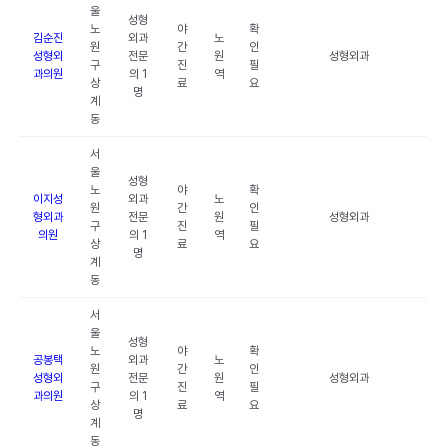
울
성형
노
야
확
김순진
외과
노
원
간
인
성형외
전문
원
성형외과
구
진
필
과의원
의 1
역
상
료
요
명
계
동
서
울
성형
노
야
확
이지성
외과
노
원
간
인
형외과
전문
원
성형외과
구
진
필
의원
의 1
역
상
료
요
명
계
동
서
울
성형
노
야
확
공봉택
외과
노
원
간
인
성형외
전문
원
성형외과
구
진
필
과의원
의 1
역
상
료
요
명
계
동