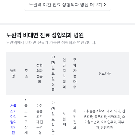
노원역 야간 진료 성형외과 병원 더보기
노원역 비대면 진료 성형외과 병원
노원역에서 비대면 진료가 가능한 성형외과 병원입니다.
야
인
주
간/
성형
근
차
일
병원
주
외과
지
가
요
진료과목
명
소
전문
하
능
일
의
철
대
진
역
수
료
서
야
서울
울
마취
간/
스카
노
통증
확
마취통증의학과, 내과, 외과, 신
일
노
이정
원
의학
인
경외과, 흉부외과, 성형외과, 소
요
원
형외
구
과 전
필
아청소년과, 이비인후과, 피부
일
역
과의
상
문의
요
과, 정형외과
진
원
계
1명