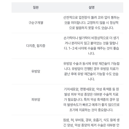
질환
설명
선천적으로 입천장이 뚫려 코와 입이 통하는
구순구개열
것을 의미합니다. 교정하지 않을 시 정상적
으로 발음하지 못할 수도 있습니다.
손가락이나 발가락이 비정상적으로 더 생기
거나 분리되지 않고 붙어있는 것을 말합니
다지증, 합지증
다. 1~2세 사이에 수술을 해주는 것이 좋습
니다.
유방암 수술과 동시에 유방 재건술이 가능합
니다. 유방암이 진행된 경우 유방암 치료가
유방암
끝난 후에 유방 재건술이 가능할 수도 있습
니다.
기저세포암, 편평세포암, 악성 흑색종 등 원
발성 피부 악성 종양은 대부분 수술적 치료
피부암
가 필요합니다. 특히 악성 흑색종의 경우 암
의 발생속도가 빠르고 예후가 좋지 않으므로
초기에 치료하는 것이 중요합니다.
침샘, 혀, 부비동, 경부, 호흡기, 식도 등에 생
긴 양성, 악성 종양의 제거 수술은 대부분 안