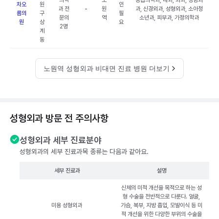
의학
노
응급의학과, 내과, 외과, 정형외
차오
원
인
과 전
-
원
과, 신경외과, 성형외과, 소아청
름의
구
필
문의
역
소년과, 피부과, 가정의학과
원
상
요
2명
계
동
노원역 성형외과 비대면 진료 병원 더보기
성형외과 방문 전 주의사항
성형외과 세부 진료분야
성형외과의 세부 진료과목 종류는 다음과 같아요.
세부 진료과
설명
신체의 미적 개선을 목적으로 하는 성
형 수술을 전반적으로 다룬다. 얼굴,
미용 성형외과
가슴, 복부, 지방 흡입, 모발이식 등 미
적 개선을 위한 다양한 부위의 수술을