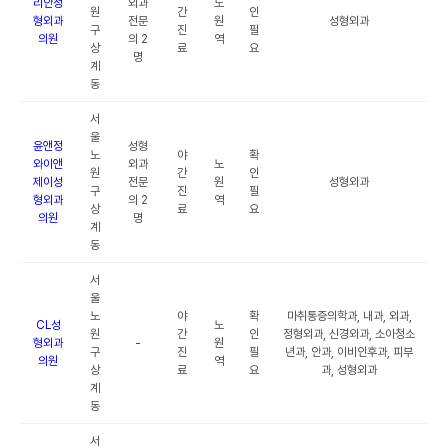
리안성
외과
노
원
간
인
형외과
전문
원
성형외과
구
진
필
의원
의 2
역
상
료
요
명
계
동
서
울
윤앤정
성형
노
야
확
와이앤
외과
노
원
간
인
제이성
전문
원
성형외과
구
진
필
형외과
의 2
역
상
료
요
의원
명
계
동
서
울
노
야
확
마취통증의학과, 내과, 외과,
CL성
노
원
간
인
정형외과, 신경외과, 소아청소
형외과
-
원
구
진
필
년과, 안과, 이비인후과, 피부
의원
역
상
료
요
과, 성형외과
계
동
서