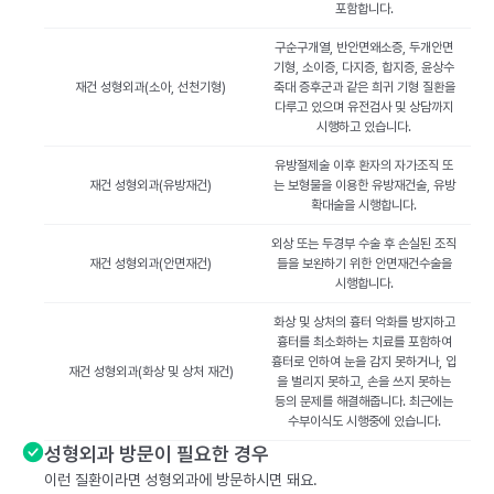
포함합니다.
구순구개열, 반안면왜소증, 두개안면
기형, 소이증, 다지증, 합지증, 윤상수
재건 성형외과(소아, 선천기형)
축대 증후군과 같은 희귀 기형 질환을
다루고 있으며 유전검사 및 상담까지
시행하고 있습니다.
유방절제술 이후 환자의 자가조직 또
재건 성형외과(유방재건)
는 보형물을 이용한 유방재건술, 유방
확대술을 시행합니다.
외상 또는 두경부 수술 후 손실된 조직
재건 성형외과(안면재건)
들을 보완하기 위한 안면재건수술을
시행합니다.
화상 및 상처의 흉터 악화를 방지하고
흉터를 최소화하는 치료를 포함하여
흉터로 인하여 눈을 감지 못하거나, 입
재건 성형외과(화상 및 상처 재건)
을 벌리지 못하고, 손을 쓰지 못하는
등의 문제를 해결해줍니다. 최근에는
수부이식도 시행중에 있습니다.
성형외과 방문이 필요한 경우
이런 질환이라면 성형외과에 방문하시면 돼요.