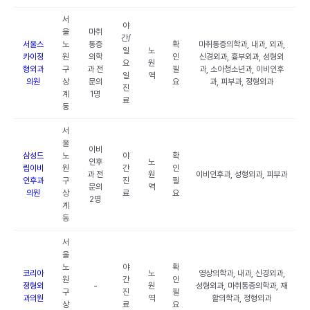
서
야
울
마취
간/
서울스
노
통증
확
마취통증의학과, 내과, 외과,
일
노
카이정
원
의학
인
신경외과, 흉부외과, 성형외
요
원
형외과
구
과 전
필
과, 소아청소년과, 이비인후
일
역
의원
상
문의
요
과, 피부과, 정형외과
진
계
1명
료
동
서
울
이비
삼성드
노
야
확
인후
노
림이비
원
간
인
과 전
원
이비인후과, 성형외과, 피부과
인후과
구
진
필
문의
역
의원
상
료
요
2명
계
동
서
울
노
야
확
코리아
노
영상의학과, 내과, 신경외과,
원
간
인
정형외
-
원
성형외과, 마취통증의학과, 재
구
진
필
과의원
역
활의학과, 정형외과
상
료
요