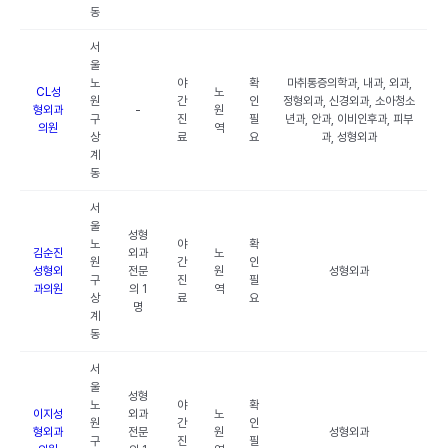
동
서
울
노
야
확
마취통증의학과, 내과, 외과,
CL성
노
원
간
인
정형외과, 신경외과, 소아청소
형외과
-
원
구
진
필
년과, 안과, 이비인후과, 피부
의원
역
상
료
요
과, 성형외과
계
동
서
울
성형
노
야
확
김순진
외과
노
원
간
인
성형외
전문
원
성형외과
구
진
필
과의원
의 1
역
상
료
요
명
계
동
서
울
성형
노
야
확
이지성
외과
노
원
간
인
형외과
전문
원
성형외과
구
진
필