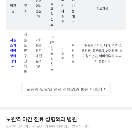
성형
근
차
일
병원
주
외과
지
가
요
진료과목
명
소
전문
하
능
일
의
철
대
진
역
수
료
서
야
서울
울
마취
간/
스카
노
통증
확
마취통증의학과, 내과, 외과, 신
일
노
이정
원
의학
인
경외과, 흉부외과, 성형외과, 소
요
원
형외
구
과 전
필
아청소년과, 이비인후과, 피부
일
역
과의
상
문의
요
과, 정형외과
진
원
계
1명
료
동
노원역 일요일 진료 성형외과 병원 더보기
노원역 야간 진료 성형외과 병원
노원역에서 야간 진료가 가능한 성형외과 병원입니다.