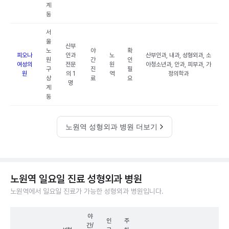
계
동
서
울
산부
노
야
확
피오나
인과
노
산부인과, 내과, 성형외과, 소
원
간
인
여성의
전문
원
아청소년과, 안과, 피부과, 가
구
진
필
원
의 1
역
정의학과
상
료
요
명
계
동
노원역 성형외과 병원 더보기
노원역 일요일 진료 성형외과 병원
노원역에서 일요일 진료가 가능한 성형외과 병원입니다.
야
인
주
간/