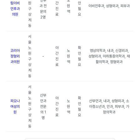
인후
노
림이비
원
간
인
과 전
원
이비인후과, 성형외과, 피부과
인후과
구
진
필
문의
역
의원
상
료
요
2명
계
동
서
울
노
야
확
코리아
노
영상의학과, 내과, 신경외과,
원
간
인
정형외
-
원
성형외과, 마취통증의학과, 재
구
진
필
과의원
역
활의학과, 정형외과
상
료
요
계
동
서
울
산부
노
야
확
피오나
인과
노
산부인과, 내과, 성형외과, 소
원
간
인
여성의
전문
원
아청소년과, 안과, 피부과, 가
구
진
필
원
의 1
역
정의학과
상
료
요
명
계
동