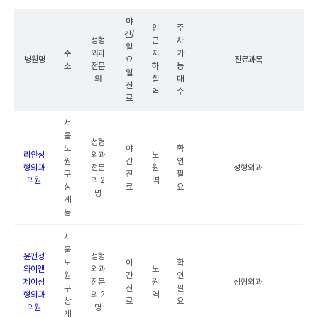
야
인
주
간/
성형
근
차
일
주
외과
지
가
병원명
요
진료과목
소
전문
하
능
일
의
철
대
진
역
수
료
서
울
성형
노
야
확
리안성
외과
노
원
간
인
형외과
전문
원
성형외과
구
진
필
의원
의 2
역
상
료
요
명
계
동
서
울
윤앤정
성형
노
야
확
와이앤
외과
노
원
간
인
제이성
전문
원
성형외과
구
진
필
형외과
의 2
역
상
료
요
의원
명
계