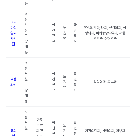
료
동
서
울
코리
노
야
확
아정
노
영상의학과, 내과, 신경외과, 성
원
간
인
형외
-
원
형외과, 마취통증의학과, 재활
구
진
필
과의
역
의학과, 정형외과
상
료
요
원
계
동
서
울
노
야
확
노
로젤
원
간
인
-
원
성형외과, 피부과
의원
구
진
필
역
상
료
요
계
동
서
울
가정
노
야
확
아비
의학
노
원
간
인
쥬의
과 전
원
가정의학과, 성형외과, 피부과
구
진
필