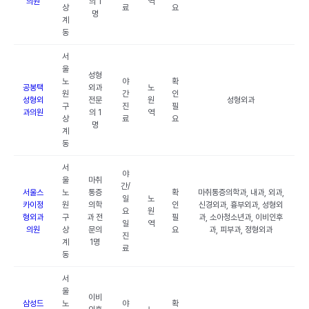
의원
의 1
역
상
료
요
명
계
동
서
울
성형
노
야
확
공봉택
외과
노
원
간
인
성형외
전문
원
성형외과
구
진
필
과의원
의 1
역
상
료
요
명
계
동
서
야
울
마취
간/
서울스
노
통증
확
마취통증의학과, 내과, 외과,
일
노
카이정
원
의학
인
신경외과, 흉부외과, 성형외
요
원
형외과
구
과 전
필
과, 소아청소년과, 이비인후
일
역
의원
상
문의
요
과, 피부과, 정형외과
진
계
1명
료
동
서
울
이비
삼성드
노
야
확