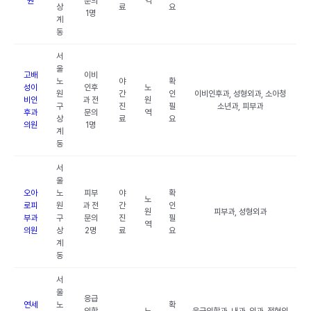
원
문의
역
상
료
요
1명
계
동
서
울
고배
이비
노
야
확
성이
인후
노
원
간
인
이비인후과, 성형외과, 소아청
비인
과 전
원
구
진
필
소년과, 피부과
후과
문의
역
상
료
요
의원
1명
계
동
서
울
오아
노
피부
야
확
노
로피
원
과 전
간
인
원
피부과, 성형외과
부과
구
문의
진
필
역
의원
상
2명
료
요
계
동
서
울
응급
연세
노
확