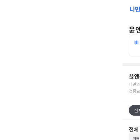
윤
윤앤
나만의
접종료
전
전체
진료