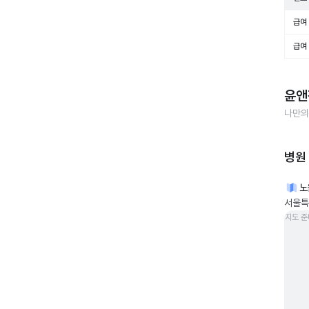
급여 
급여 
윤앤
나만의
병원
노
서울특별
지도 준