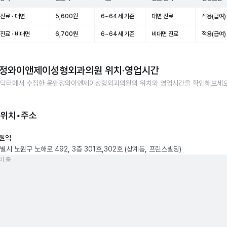
진료 · 대면
5,600원
6~64세 기준
대면 진료
적용(급여)
진료 · 비대면
6,700원
6~64세 기준
비대면 진료
적용(급여)
정와이앤제이성형외과의원
위치·영업시간
닥터에서 수집한
윤앤정와이앤제이성형외과의원
의 위치와 영업시간을 확인해보세요
 위치•주소
원역
시 노원구 노해로 492, 3층 301호,302호 (상계동, 프린스빌딩)
비 중