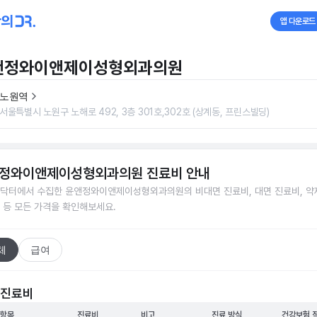
앱 다운로드
앤정와이앤제이성형외과의원
노원역
서울특별시 노원구 노해로 492, 3층 301호,302호 (상계동, 프린스빌딩)
정와이앤제이성형외과의원
진료비 안내
닥터에서 수집한
윤앤정와이앤제이성형외과의원
의 비대면 진료비, 대면 진료비, 약
 등 모든 가격을 확인해보세요.
체
급여
 진료비
 항목
진료비
비고
진료 방식
건강보험 