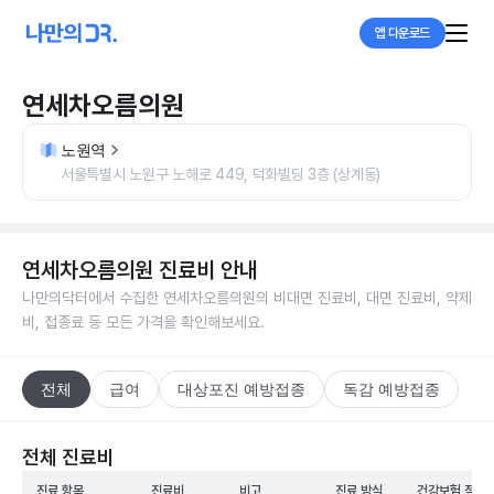
앱 다운로드
연세차오름의원
노원역
서울특별시 노원구 노해로 449, 덕화빌딩 3층 (상계동)
연세차오름의원
진료비 안내
나만의닥터에서 수집한
연세차오름의원
의 비대면 진료비, 대면 진료비, 약제
비, 접종료 등 모든 가격을 확인해보세요.
전체
급여
대상포진 예방접종
독감 예방접종
전체 진료비
진료 항목
진료비
비고
진료 방식
건강보험 적용