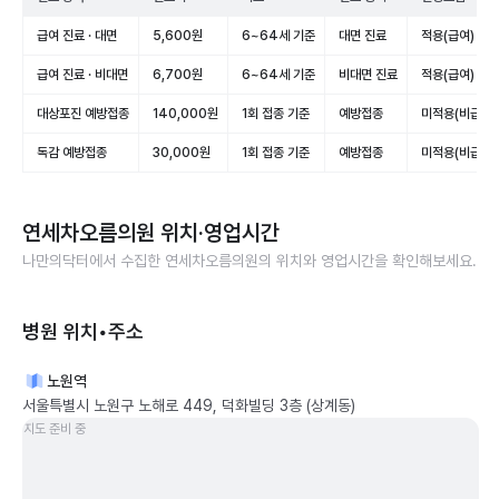
급여 진료 · 대면
5,600원
6~64세 기준
대면 진료
적용(급여)
급여 진료 · 비대면
6,700원
6~64세 기준
비대면 진료
적용(급여)
대상포진 예방접종
140,000원
1회 접종 기준
예방접종
미적용(비급여)
독감 예방접종
30,000원
1회 접종 기준
예방접종
미적용(비급여)
연세차오름의원
위치·영업시간
나만의닥터에서 수집한
연세차오름의원
의 위치와 영업시간을 확인해보세요.
병원 위치•주소
노원역
서울특별시 노원구 노해로 449, 덕화빌딩 3층 (상계동)
지도 준비 중