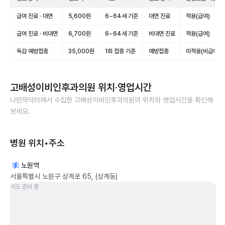
급여 진료 · 대면
5,600원
6~64세 기준
대면 진료
적용(급여)
급여 진료 · 비대면
6,700원
6~64세 기준
비대면 진료
적용(급여)
독감 예방접종
35,000원
1회 접종 기준
예방접종
미적용(비급여)
고배성이비인후과의원
위치·영업시간
나만의닥터에서 수집한
고배성이비인후과의원
의 위치와 영업시간을 확인해
보세요.
병원 위치•주소
노원역
서울특별시 노원구 상계로 65, (상계동)
지도 준비 중