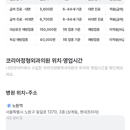
급여 진료 · 대면
5,600원
6~64세 기준
대면 진료
적용(급여)
급여 진료 · 비대면
6,700원
6~64세 기준
비대면 진료
적용(급여)
대상포진 예방접종
150,000원
1회 접종 기준
예방접종
미적용(비급여)
독감 예방접종
40,000원
1회 접종 기준
예방접종
미적용(비급여)
코리아정형외과의원
위치·영업시간
나만의닥터에서 수집한
코리아정형외과의원
의 위치와 영업시간을 확인해보
세요.
병원 위치•주소
노원역
서울특별시 노원구 동일로 1370, 3층 (상계동, 현대프라자)
지도 준비 중