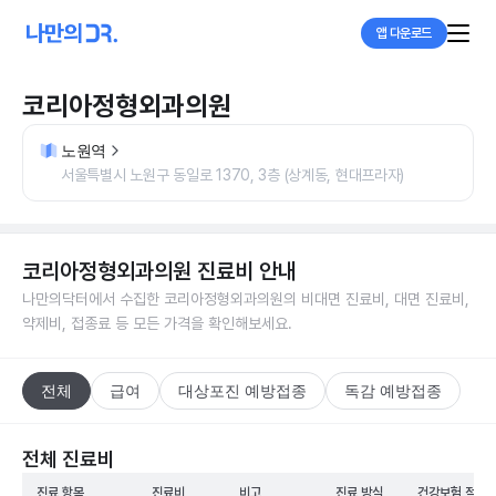
앱 다운로드
코리아정형외과의원
노원역
서울특별시 노원구 동일로 1370, 3층 (상계동, 현대프라자)
코리아정형외과의원
진료비 안내
나만의닥터에서 수집한
코리아정형외과의원
의 비대면 진료비, 대면 진료비,
약제비, 접종료 등 모든 가격을 확인해보세요.
전체
급여
대상포진 예방접종
독감 예방접종
전체 진료비
진료 항목
진료비
비고
진료 방식
건강보험 적용